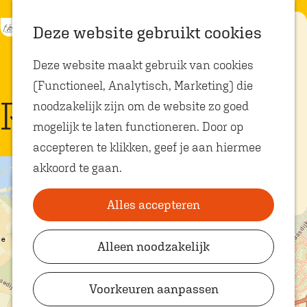
K
Z
Eten met
Deze website gebruikt cookies
kids
a
o
M
G
Deze website maakt gebruik van cookies
a
e
e
a
Op zoek naar
kindvriendelijke
(Functioneel, Analytisch, Marketing) die
r
k
n
n
restaurants in
Routes
Oosterhout? In
noodzakelijk zijn om de website zo goed
t
e
u
a
Oosterhout vind
je volop plekken
mogelijk te laten functioneren. Door op
n
a
waar je gezellig
en lekker kunt
accepteren te klikken, geef je aan hiermee
r
eten met
akkoord te gaan.
kinderen. Ontdek
d
+
hier alle
e
kindvriendelijke
−
eetadresjes.
Alles accepteren
h
o
4
Alleen noodzakelijk
Plan je bezoek
m
VVV Shop
e
Voorkeuren aanpassen
p
VVV Oosterhout
L