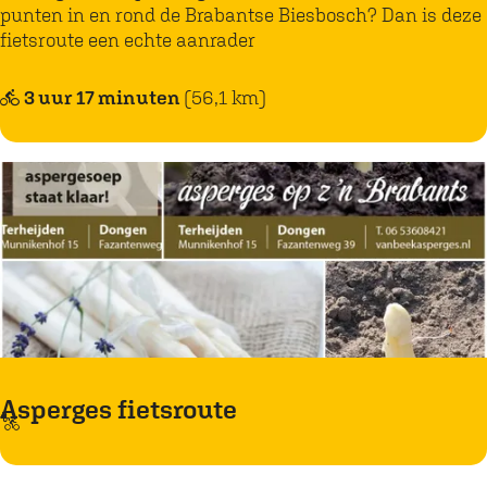
punten in en rond de Brabantse Biesbosch? Dan is deze
a
p
w
fietsroute een echte aanrader
n
o
a
g
l
l
3 uur 17 minuten
(56,1 km)
s
d
u
h
e
w
e
r
e
t
,
b
D
e
r
v
i
e
m
r
m
Asperges fietsroute
p
e
A
a
l
s
d
e