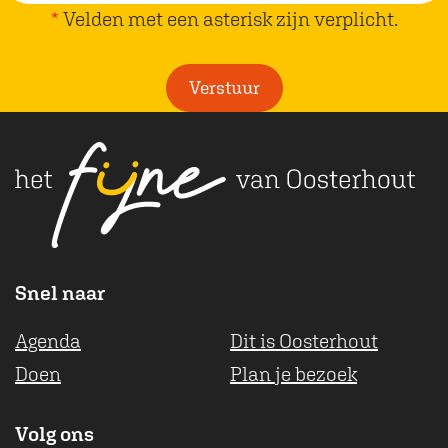
e
p
*
Velden met een asterisk zijn verplicht.
l
i
Verstuur
c
h
t
Snel naar
Agenda
Dit is Oosterhout
Doen
Plan je bezoek
Volg ons