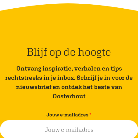
p
n
e
e
r
n
g
M
e
a
s
Blijf op de hoogte
d
f
e
i
Ontvang inspiratie, verhalen en tips
e
rechtstreeks in je inbox. Schrijf je in voor de
t
nieuwsbrief en ontdek het beste van
s
Oosterhout
r
o
v
Jouw e-mailadres
*
u
e
t
r