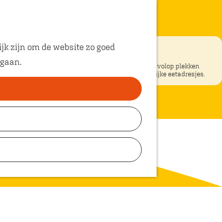
jk zijn om de website zo goed
 gaan.
ke restaurants in Oosterhout? In Oosterhout vind je volop plekken
unt eten met kinderen. Ontdek hier alle kindvriendelijke eetadresjes.