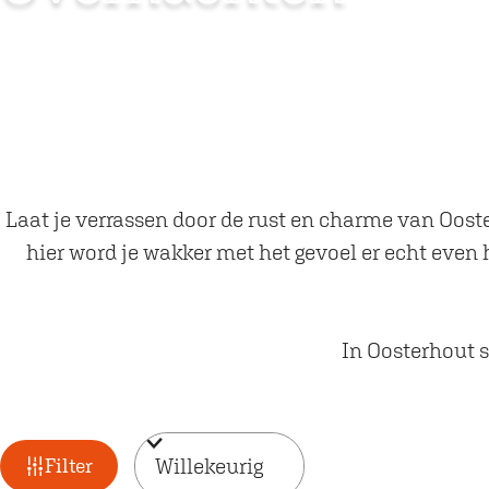
Laat je verrassen door de rust en charme van Ooster
hier word je wakker met het gevoel er echt even 
In Oosterhout sl
W
S
Filter
o