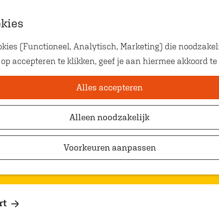
okies
ies (Functioneel, Analytisch, Marketing) die noodzakeli
Eten met kids
 op accepteren te klikken, geef je aan hiermee akkoord te
Op zoek naar kindvriendelij
waar je gezellig en lekker k
Alles accepteren
Alleen noodzakelijk
Voorkeuren aanpassen
rt