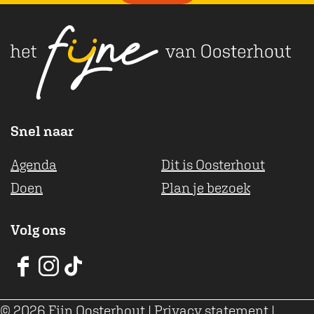
b
s
h
o
A
t
o
p
k
p
Snel naar
Agenda
Dit is Oosterhout
Doen
Plan je bezoek
Volg ons
V
V
V
V
V
V
© 2026 Fijn Oosterhout
|
Privacy statement
|