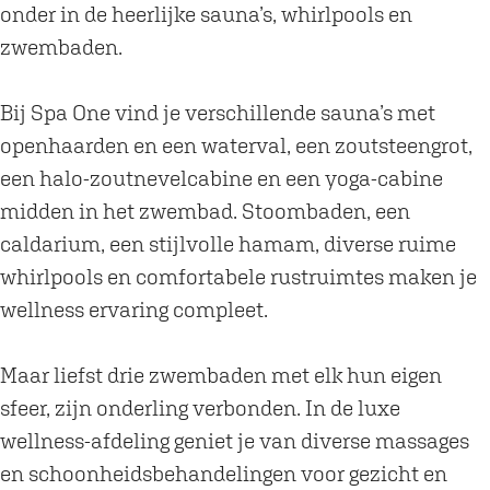
k
onder in de heerlijke sauna’s, whirlpools en
S
zwembaden.
p
a
Bij Spa One vind je verschillende sauna’s met
O
openhaarden en een waterval, een zoutsteengrot,
n
een halo-zoutnevelcabine en een yoga-cabine
e
midden in het zwembad. Stoombaden, een
caldarium, een stijlvolle hamam, diverse ruime
whirlpools en comfortabele rustruimtes maken je
wellness ervaring compleet.
Maar liefst drie zwembaden met elk hun eigen
sfeer, zijn onderling verbonden. In de luxe
wellness-afdeling geniet je van diverse massages
en schoonheidsbehandelingen voor gezicht en