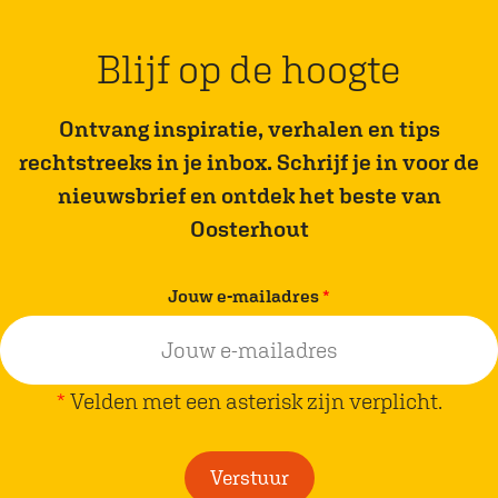
g
g
e
e
S
S
z
z
Blijf op de hoogte
p
p
e
e
a
a
p
p
Ontvang inspiratie, verhalen en tips
O
O
a
a
rechtstreeks in je inbox. Schrijf je in voor de
n
n
g
g
nieuwsbrief en ontdek het beste van
e
e
i
i
Oosterhout
n
n
a
a
v
Jouw e-mailadres
*
o
o
e
p
p
r
F
W
p
*
Velden met een asterisk zijn verplicht.
a
h
l
c
a
i
Verstuur
e
t
c