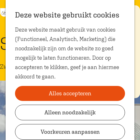
K
Z
Eten met
Deze website gebruikt cookies
kids
a
o
M
G
Deze website maakt gebruik van cookies
a
e
e
a
Op zoek naar
Spa One
kindvriendelijke
(Functioneel, Analytisch, Marketing) die
r
k
n
n
restaurants in
Oosterhout? In
noodzakelijk zijn om de website zo goed
t
e
u
a
Oosterhout vind
je volop plekken
mogelijk te laten functioneren. Door op
n
a
waar je gezellig
Zwembad
en lekker kunt
accepteren te klikken, geef je aan hiermee
r
eten met
akkoord te gaan.
kinderen. Ontdek
d
hier alle
e
kindvriendelijke
eetadresjes.
Alles accepteren
h
o
Alleen noodzakelijk
Plan je bezoek
m
VVV Shop
e
Voorkeuren aanpassen
p
VVV Oosterhout