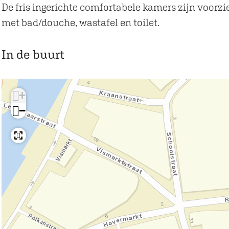
o
t
u
De fris ingerichte comfortabele kamers zijn voorzie
r
o
t
met bad/douche, wastafel en toilet.
r
o
r
In de buurt
+
−