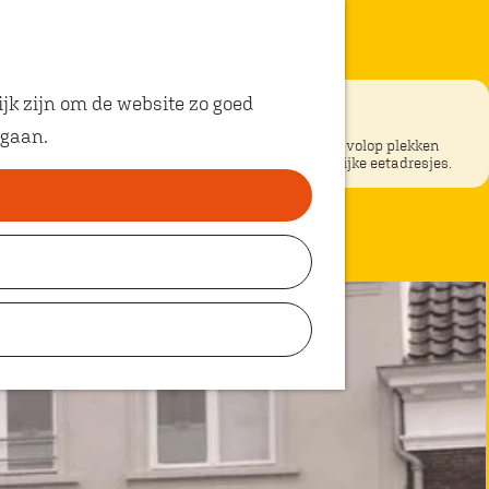
jk zijn om de website zo goed
 gaan.
ke restaurants in Oosterhout? In Oosterhout vind je volop plekken
unt eten met kinderen. Ontdek hier alle kindvriendelijke eetadresjes.