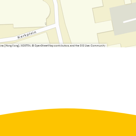
China (Hong Kong), NOSTRA, © OpenStreetMap contributors, and the GIS User Community