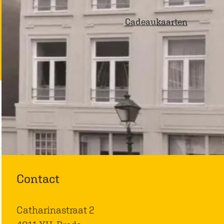
p
Cadeaukaarten
a
g
e
Contact
Catharinastraat 2