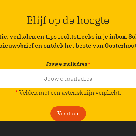
Blijf op de hoogte
e, verhalen en tips rechtstreeks in je inbox. Sch
nieuwsbrief en ontdek het beste van Oosterhou
v
Jouw e-mailadres
*
e
r
p
*
Velden met een asterisk zijn verplicht.
l
i
Verstuur
c
h