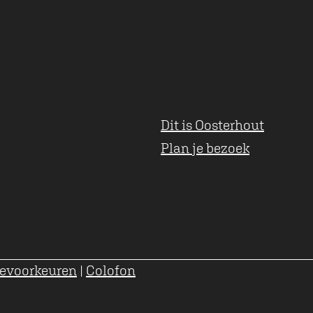
t
Dit is Oosterhout
Plan je bezoek
evoorkeuren
|
Colofon