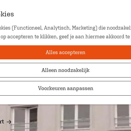
okies
ies (Functioneel, Analytisch, Marketing) die noodzakeli
Eten met kids
 op accepteren te klikken, geef je aan hiermee akkoord te
Op zoek naar kindvriendelij
waar je gezellig en lekker k
Alles accepteren
Alleen noodzakelijk
Voorkeuren aanpassen
rt