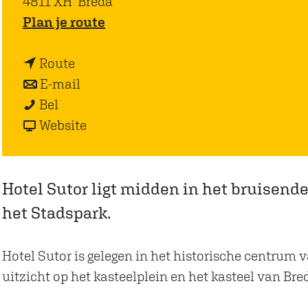
4811 XH
Breda
n
Plan je route
a
n
a
Route
a
n
r
E-mail
H
a
a
H
Bel
o
r
a
v
o
Website
t
H
r
a
t
e
o
H
n
e
l
t
o
H
l
Hotel Sutor ligt midden in het bruisende 
S
e
t
o
S
het Stadspark.
u
l
e
t
u
t
S
l
e
t
Hotel Sutor is gelegen in het historische centrum 
o
u
S
l
o
uitzicht op het kasteelplein en het kasteel van Bre
r
t
u
S
r