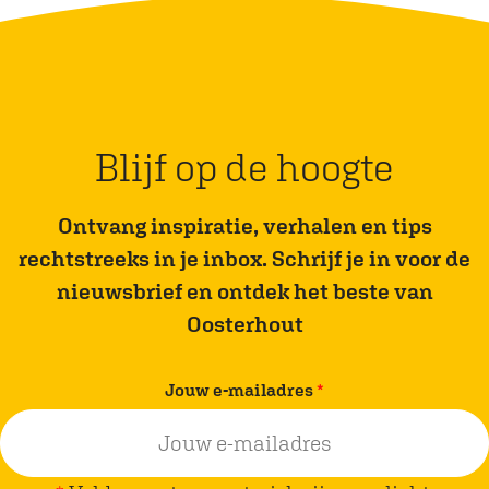
e
e
l
l
d
d
e
e
z
z
Blijf op de hoogte
e
e
p
p
Ontvang inspiratie, verhalen en tips
a
a
rechtstreeks in je inbox. Schrijf je in voor de
g
g
nieuwsbrief en ontdek het beste van
i
i
Oosterhout
n
n
a
a
v
Jouw e-mailadres
*
o
o
e
p
p
r
F
W
p