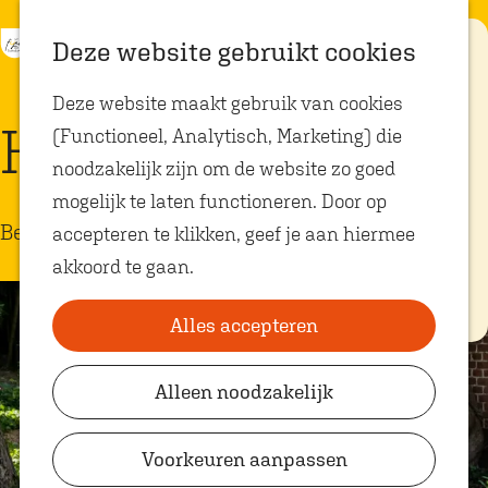
K
Z
Eten met
Deze website gebruikt cookies
kids
a
o
M
G
Deze website maakt gebruik van cookies
a
e
e
a
Op zoek naar
Huize Druivelaar
kindvriendelijke
(Functioneel, Analytisch, Marketing) die
r
k
n
n
restaurants in
Oosterhout? In
noodzakelijk zijn om de website zo goed
t
e
u
a
Oosterhout vind
je volop plekken
mogelijk te laten functioneren. Door op
n
a
waar je gezellig
Bed and Breakfast
en lekker kunt
accepteren te klikken, geef je aan hiermee
r
eten met
akkoord te gaan.
kinderen. Ontdek
d
hier alle
e
kindvriendelijke
eetadresjes.
Alles accepteren
h
o
Alleen noodzakelijk
Plan je bezoek
m
VVV Shop
e
Voorkeuren aanpassen
p
VVV Oosterhout