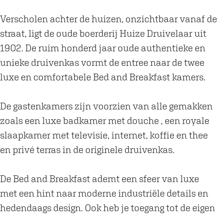
i
i
e
v
v
l
Verscholen achter de huizen, onzichtbaar vanaf de
e
e
a
straat, ligt de oude boerderij Huize Druivelaar uit
l
l
a
1902. De ruim honderd jaar oude authentieke en
a
a
r
unieke druivenkas vormt de entree naar de twee
a
a
luxe en comfortabele Bed and Breakfast kamers.
r
r
De gastenkamers zijn voorzien van alle gemakken
zoals een luxe badkamer met douche , een royale
slaapkamer met televisie, internet, koffie en thee
en privé terras in de originele druivenkas.
De Bed and Breakfast ademt een sfeer van luxe
met een hint naar moderne industriële details en
hedendaags design. Ook heb je toegang tot de eigen