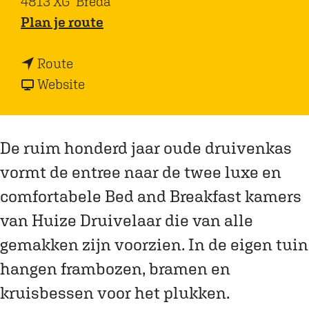
4813 XG
Breda
n
Plan je route
a
n
a
Route
a
v
r
Website
a
a
H
r
n
u
H
H
i
De ruim honderd jaar oude druivenkas
u
u
z
vormt de entree naar de twee luxe en
i
i
e
comfortabele Bed and Breakfast kamers
z
z
D
van Huize Druivelaar die van alle
e
e
r
gemakken zijn voorzien. In de eigen tuin
D
D
u
hangen frambozen, bramen en
r
r
i
u
u
v
kruisbessen voor het plukken.