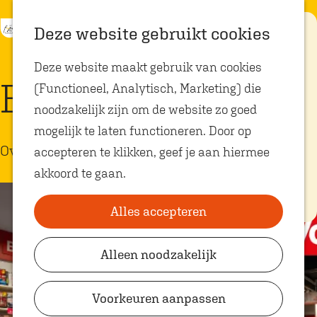
K
Z
Eten met
Deze website gebruikt cookies
kids
a
o
M
G
Deze website maakt gebruik van cookies
a
e
e
a
Op zoek naar
Boekenvoordeel
kindvriendelijke
(Functioneel, Analytisch, Marketing) die
r
k
n
n
restaurants in
Oosterhout? In
noodzakelijk zijn om de website zo goed
t
e
u
a
Oosterhout vind
je volop plekken
mogelijk te laten functioneren. Door op
n
a
waar je gezellig
Overige winkels
en lekker kunt
accepteren te klikken, geef je aan hiermee
r
eten met
akkoord te gaan.
kinderen. Ontdek
d
hier alle
e
kindvriendelijke
eetadresjes.
Alles accepteren
h
o
Alleen noodzakelijk
Plan je bezoek
m
VVV Shop
e
Voorkeuren aanpassen
p
VVV Oosterhout