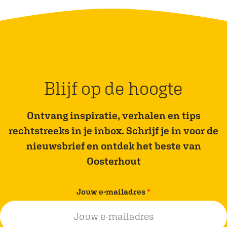
e
e
e
e
l
l
d
d
e
e
z
z
Blijf op de hoogte
e
e
p
p
Ontvang inspiratie, verhalen en tips
a
a
rechtstreeks in je inbox. Schrijf je in voor de
g
g
nieuwsbrief en ontdek het beste van
i
i
Oosterhout
n
n
a
a
v
Jouw e-mailadres
*
o
o
e
p
p
r