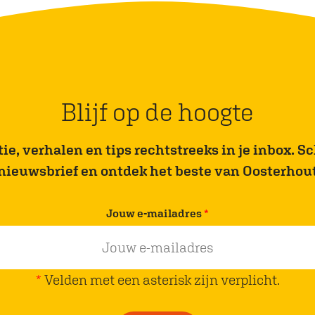
d
i
n
g
H
Blijf op de hoogte
o
u
e, verhalen en tips rechtstreeks in je inbox. Sch
t
nieuwsbrief en ontdek het beste van Oosterhou
s
e
v
Jouw e-mailadres
*
M
e
e
r
e
p
*
Velden met een asterisk zijn verplicht.
r
l