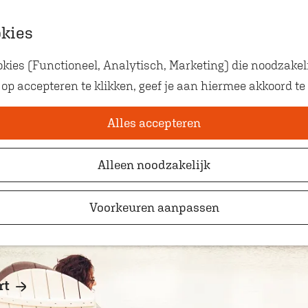
okies
ies (Functioneel, Analytisch, Marketing) die noodzakeli
Eten met kids
tse Meer
 op accepteren te klikken, geef je aan hiermee akkoord te
Op zoek naar kindvriendelij
waar je gezellig en lekker k
Alles accepteren
Alleen noodzakelijk
Voorkeuren aanpassen
rt