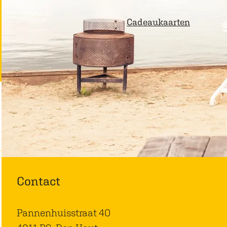
p
Cadeaukaarten
a
g
e
Contact
Pannenhuisstraat 40