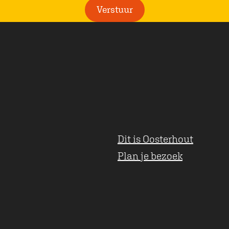
i
Verstuur
c
h
t
Dit is Oosterhout
Plan je bezoek