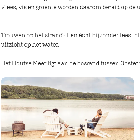
e
n
e
o
e
Vlees, vis en groente worden daarom bereid op de u
t
H
n
e
t
H
e
H
n
H
o
t
e
H
o
Trouwen op het strand? Een écht bijzonder feest o
u
H
t
e
u
uitzicht op het water.
t
o
H
t
t
s
u
o
H
s
Het Houtse Meer ligt aan de bosrand tussen Ooster
e
t
u
o
e
M
s
t
u
M
e
e
s
t
e
e
M
e
s
e
r
e
M
e
r
e
e
M
r
e
e
r
e