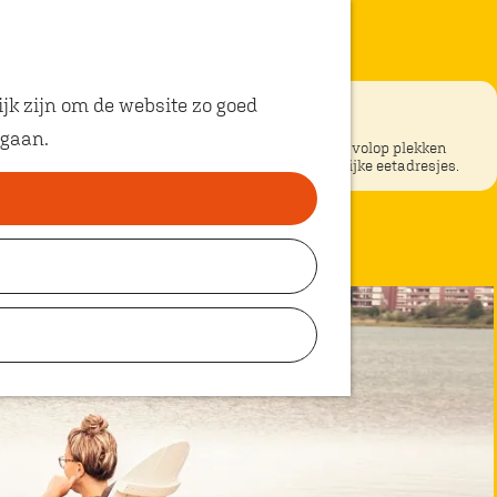
jk zijn om de website zo goed
 gaan.
ke restaurants in Oosterhout? In Oosterhout vind je volop plekken
unt eten met kinderen. Ontdek hier alle kindvriendelijke eetadresjes.