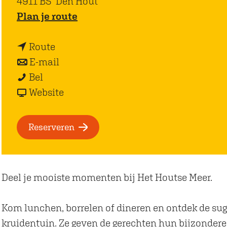
4911 BS
Den Hout
n
Plan je route
a
n
a
Route
a
n
r
E-mail
P
a
a
P
Bel
a
r
a
v
a
Website
v
P
r
a
v
i
a
P
n
i
Reserveren
l
v
a
P
l
j
i
v
a
j
o
l
i
v
o
Deel je mooiste momenten bij Het Houtse Meer.
e
j
l
i
e
n
o
j
l
n
Kom lunchen, borrelen of dineren en ontdek de su
H
e
o
j
H
kruidentuin. Ze geven de gerechten hun bijzondere 