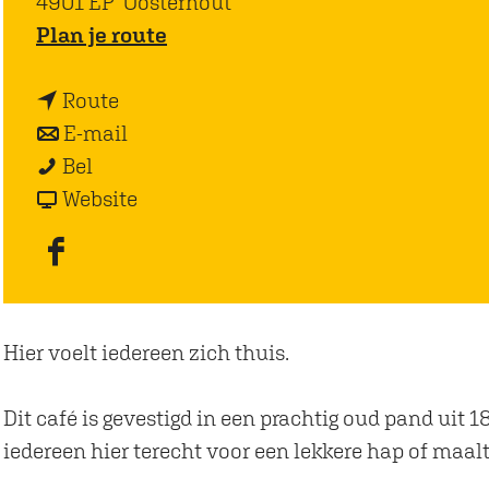
4901 EP
Oosterhout
n
Plan je route
a
n
a
Route
a
n
r
E-mail
C
a
a
C
Bel
a
r
a
v
a
Website
f
C
r
a
f
é
a
C
n
é
F
d
f
a
C
d
a
'
é
f
a
'
c
Hier voelt iedereen zich thuis.
A
d
é
f
A
e
p
'
d
é
p
b
Dit café is gevestigd in een prachtig oud pand uit 
o
A
'
d
o
o
iedereen hier terecht voor een lekkere hap of maalt
t
p
A
'
t
o