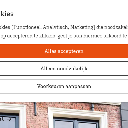
okies
ies (Functioneel, Analytisch, Marketing) die noodzakeli
Eten met kids
 op accepteren te klikken, geef je aan hiermee akkoord te
Op zoek naar kindvriendelij
waar je gezellig en lekker k
Alles accepteren
Alleen noodzakelijk
Voorkeuren aanpassen
rt