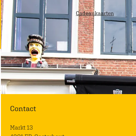
p
Cadeaukaarten
a
g
e
Contact
Markt 13