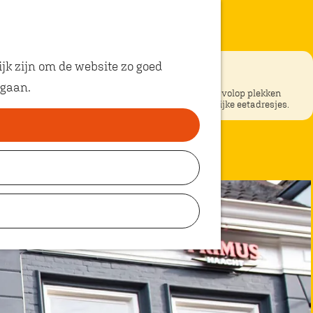
jk zijn om de website zo goed
 gaan.
ke restaurants in Oosterhout? In Oosterhout vind je volop plekken
unt eten met kinderen. Ontdek hier alle kindvriendelijke eetadresjes.