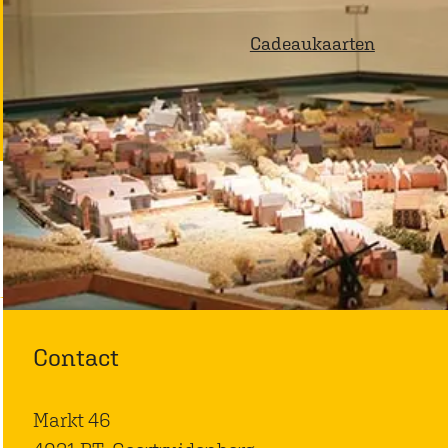
p
Cadeaukaarten
a
g
e
Contact
Markt 46