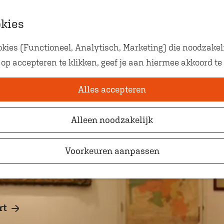
okies
ies (Functioneel, Analytisch, Marketing) die noodzakeli
Eten met kids
 op accepteren te klikken, geef je aan hiermee akkoord te
Op zoek naar kindvriendelij
waar je gezellig en lekker k
Alles accepteren
Alleen noodzakelijk
Voorkeuren aanpassen
rt