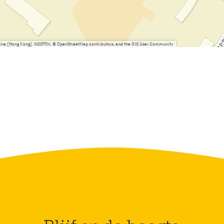
China (Hong Kong), NOSTRA, © OpenStreetMap contributors, and the GIS User Community