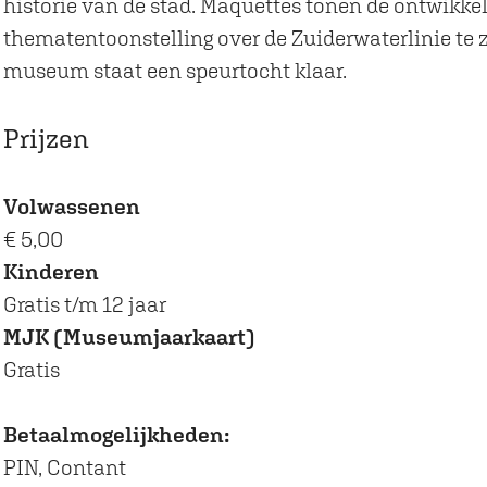
o
R
e
D
o
historie van de stad. Maquettes tonen de ontwikkel
a
k
s
o
R
e
s
thematentoonstelling over de Zuiderwaterlinie te zi
m
M
o
o
R
museum staat een speurtocht klaar.
M
u
s
o
o
u
s
s
o
Prijzen
s
e
s
e
u
u
m
Volwassenen
m
D
€ 5,00
D
e
Kinderen
e
R
Gratis t/m 12 jaar
R
o
MJK (Museumjaarkaart)
o
o
Gratis
o
s
s
Betaalmogelijkheden:
PIN, Contant