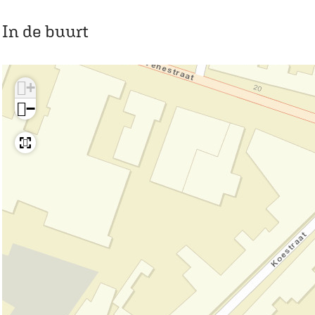
In de buurt
+
−