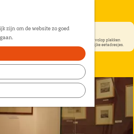
jk zijn om de website zo goed
 gaan.
ke restaurants in Oosterhout? In Oosterhout vind je volop plekken
unt eten met kinderen. Ontdek hier alle kindvriendelijke eetadresjes.