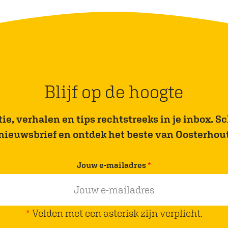
l
d
i
n
g
D
Blijf op de hoogte
e
W
e, verhalen en tips rechtstreeks in je inbox. Sch
a
nieuwsbrief en ontdek het beste van Oosterhou
r
a
v
Jouw e-mailadres
*
n
e
d
r
e
p
*
Velden met een asterisk zijn verplicht.
l