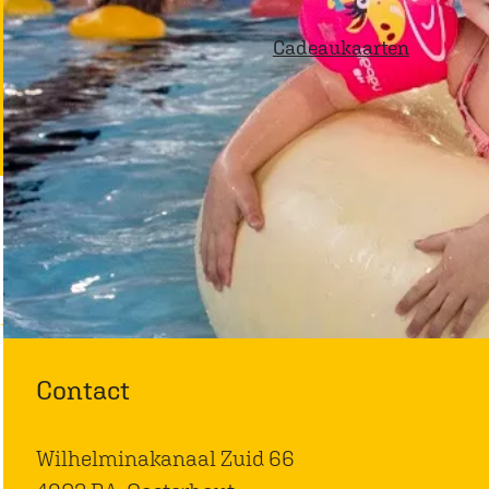
p
Cadeaukaarten
a
g
e
Contact
Wilhelminakanaal Zuid 66