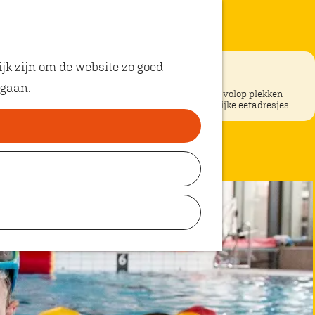
jk zijn om de website zo goed
nde
 gaan.
ke restaurants in Oosterhout? In Oosterhout vind je volop plekken
unt eten met kinderen. Ontdek hier alle kindvriendelijke eetadresjes.