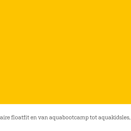
re floatfit en van aquabootcamp tot aquakidsles, b