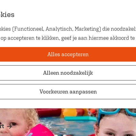
okies
ies (Functioneel, Analytisch, Marketing) die noodzakeli
Eten met kids
 Zwembad De Wara
 op accepteren te klikken, geef je aan hiermee akkoord te
Op zoek naar kindvriendelij
waar je gezellig en lekker k
Alles accepteren
Alleen noodzakelijk
Voorkeuren aanpassen
rt