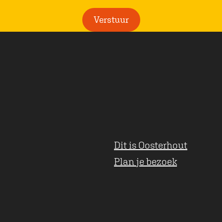
i
Verstuur
c
h
t
Dit is Oosterhout
Plan je bezoek