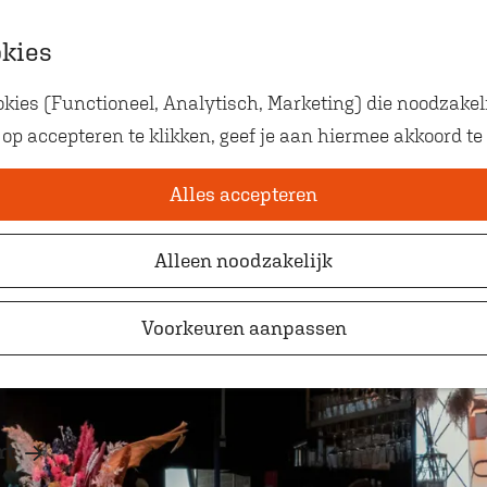
okies
ies (Functioneel, Analytisch, Marketing) die noodzakeli
Eten met kids
m
 op accepteren te klikken, geef je aan hiermee akkoord te
Op zoek naar kindvriendelij
waar je gezellig en lekker k
Alles accepteren
Alleen noodzakelijk
Voorkeuren aanpassen
rt