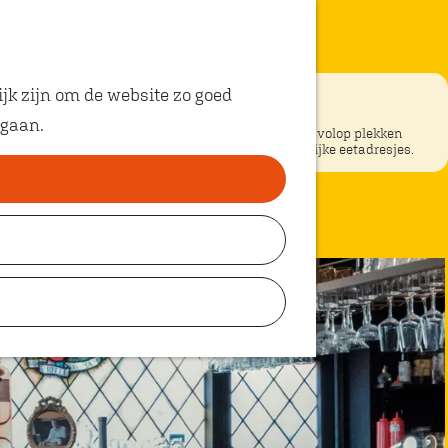
jk zijn om de website zo goed
 gaan.
ke restaurants in Oosterhout? In Oosterhout vind je volop plekken
unt eten met kinderen. Ontdek hier alle kindvriendelijke eetadresjes.