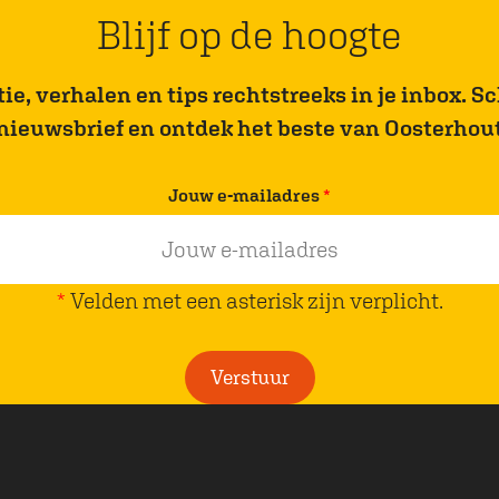
N
Blijf op de hoogte
o
u
e, verhalen en tips rechtstreeks in je inbox. Sch
v
nieuwsbrief en ontdek het beste van Oosterhou
e
a
v
Jouw e-mailadres
*
u
e
v
r
a
p
*
Velden met een asterisk zijn verplicht.
n
l
H
i
a
Verstuur
c
m
h
B
t
r