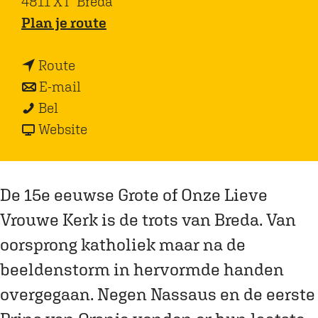
4811 XT
Breda
n
Plan je route
a
n
a
Route
a
n
r
E-mail
G
a
a
G
Bel
r
r
a
v
r
Website
o
G
r
a
o
t
r
G
n
t
e
o
r
G
e
De 15e eeuwse Grote of Onze Lieve
K
t
o
r
K
Vrouwe Kerk is de trots van Breda. Van
e
e
t
o
e
oorsprong katholiek maar na de
r
K
e
t
r
beeldenstorm in hervormde handen
k
e
K
e
k
overgegaan. Negen Nassaus en de eerste
B
r
e
K
B