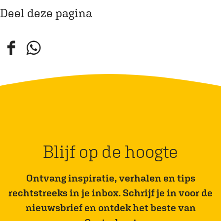
f
f
Deel deze pagina
b
b
e
e
e
e
D
D
l
l
e
e
d
d
e
e
i
i
l
l
n
n
d
d
g
g
e
e
G
I
z
z
Blijf op de hoogte
r
n
e
e
o
t
p
p
Ontvang inspiratie, verhalen en tips
t
e
a
a
rechtstreeks in je inbox. Schrijf je in voor de
e
r
g
g
nieuwsbrief en ontdek het beste van
o
i
i
i