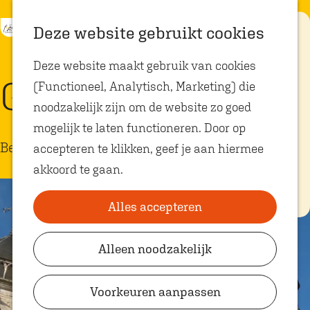
K
Z
Eten met
Deze website gebruikt cookies
kids
a
o
M
G
Deze website maakt gebruik van cookies
a
e
e
a
Op zoek naar
Grote Kerk Breda
kindvriendelijke
(Functioneel, Analytisch, Marketing) die
r
k
n
n
restaurants in
Oosterhout? In
noodzakelijk zijn om de website zo goed
t
e
u
a
Oosterhout vind
je volop plekken
mogelijk te laten functioneren. Door op
n
a
waar je gezellig
Bezienswaardigheid
en lekker kunt
accepteren te klikken, geef je aan hiermee
r
eten met
akkoord te gaan.
kinderen. Ontdek
d
hier alle
e
kindvriendelijke
eetadresjes.
Alles accepteren
h
o
Alleen noodzakelijk
Plan je bezoek
m
VVV Shop
e
Voorkeuren aanpassen
p
VVV Oosterhout