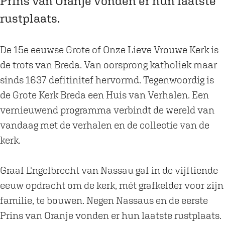
Prins van Oranje vonden er hun laatste
r
k
r
e
r
e
B
k
r
e
rustplaats.
d
r
B
k
d
a
e
r
B
a
De 15e eeuwse Grote of Onze Lieve Vrouwe Kerk is
d
e
r
de trots van Breda. Van oorsprong katholiek maar
a
d
e
sinds 1637 defitinitef hervormd. Tegenwoordig is
a
d
de Grote Kerk Breda een Huis van Verhalen. Een
a
vernieuwend programma verbindt de wereld van
vandaag met de verhalen en de collectie van de
kerk.
Graaf Engelbrecht van Nassau gaf in de vijftiende
eeuw opdracht om de kerk, mét grafkelder voor zijn
familie, te bouwen. Negen Nassaus en de eerste
Prins van Oranje vonden er hun laatste rustplaats.