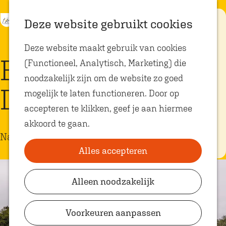
K
Z
Eten met
Deze website gebruikt cookies
kids
a
o
M
G
Deze website maakt gebruik van cookies
a
e
e
a
Op zoek naar
Boswachterij
kindvriendelijke
(Functioneel, Analytisch, Marketing) die
r
k
n
n
restaurants in
Oosterhout? In
noodzakelijk zijn om de website zo goed
t
e
u
a
Oosterhout vind
Dorst
je volop plekken
mogelijk te laten functioneren. Door op
n
a
waar je gezellig
en lekker kunt
accepteren te klikken, geef je aan hiermee
r
eten met
akkoord te gaan.
kinderen. Ontdek
d
hier alle
Natuurgebied
e
kindvriendelijke
eetadresjes.
Alles accepteren
h
o
Alleen noodzakelijk
Plan je bezoek
m
VVV Shop
e
Voorkeuren aanpassen
p
VVV Oosterhout