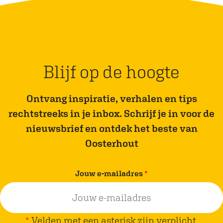
e
e
l
l
d
d
e
e
z
z
Blijf op de hoogte
e
e
p
p
Ontvang inspiratie, verhalen en tips
a
a
rechtstreeks in je inbox. Schrijf je in voor de
g
g
nieuwsbrief en ontdek het beste van
i
i
Oosterhout
n
n
a
a
v
Jouw e-mailadres
*
o
o
e
p
p
r
F
W
p
*
Velden met een asterisk zijn verplicht.