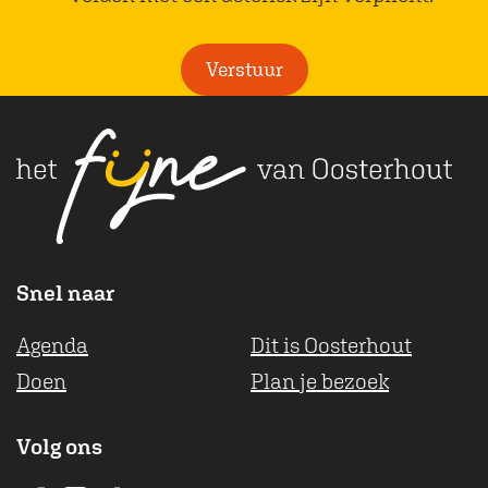
a
h
l
c
a
i
Verstuur
e
t
c
b
s
h
o
A
t
o
p
k
p
Snel naar
Agenda
Dit is Oosterhout
Doen
Plan je bezoek
Volg ons