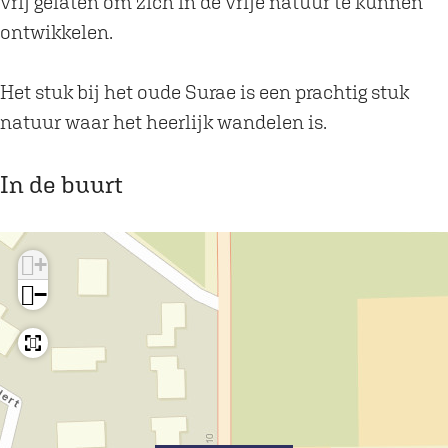
h
h
e
vrij gelaten om zich in de vrije natuur te kunnen
t
t
r
ontwikkelen.
e
e
i
r
r
j
Het stuk bij het oude Surae is een prachtig stuk
i
i
D
natuur waar het heerlijk wandelen is.
j
j
o
D
D
r
In de buurt
o
o
s
r
r
t
+
s
s
−
t
t