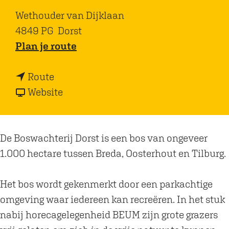
Wethouder van Dijklaan
4849 PG
Dorst
n
Plan je route
a
n
a
Route
a
v
r
Website
a
a
B
r
n
o
B
B
s
De Boswachterij Dorst is een bos van ongeveer
o
o
w
1.000 hectare tussen Breda, Oosterhout en Tilburg.
s
s
a
w
w
c
Het bos wordt gekenmerkt door een parkachtige
a
a
h
omgeving waar iedereen kan recreëren. In het stuk
c
c
t
nabij horecagelegenheid BEUM zijn grote grazers