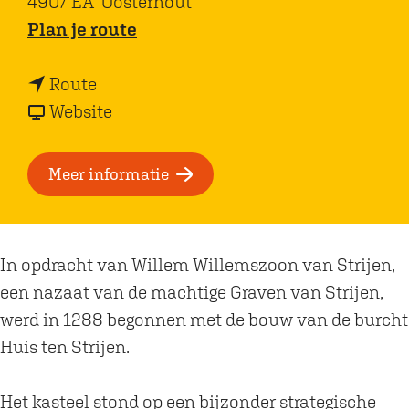
4907 EA
Oosterhout
n
Plan je route
a
n
a
Route
a
v
r
Website
a
a
S
r
n
l
Meer informatie
S
S
o
l
l
t
o
o
b
In opdracht van Willem Willemszoon van Strijen,
t
t
o
een nazaat van de machtige Graven van Strijen,
b
b
s
werd in 1288 begonnen met de bouw van de burcht
o
o
s
Huis ten Strijen.
s
s
e
s
s
T
Het kasteel stond op een bijzonder strategische