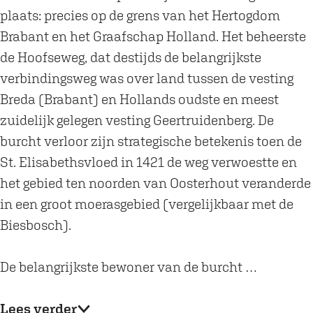
e
e
o
plaats: precies op de grens van het Hertogdom
T
T
r
Brabant en het Graafschap Holland. Het beheerste
o
o
e
de Hoofseweg, dat destijds de belangrijkste
r
r
n
verbindingsweg was over land tussen de vesting
e
e
Breda (Brabant) en Hollands oudste en meest
n
n
zuidelijk gelegen vesting Geertruidenberg. De
burcht verloor zijn strategische betekenis toen de
St. Elisabethsvloed in 1421 de weg verwoestte en
het gebied ten noorden van Oosterhout veranderde
in een groot moerasgebied (vergelijkbaar met de
Biesbosch).
De belangrijkste bewoner van de burcht …
Lees verder