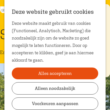
K
Z
Eten met
Deze website gebruikt cookies
kids
a
o
M
G
Deze website maakt gebruik van cookies
a
e
e
a
Op zoek naar
Slotbosse Toren
kindvriendelijke
(Functioneel, Analytisch, Marketing) die
r
k
n
n
restaurants in
Oosterhout? In
noodzakelijk zijn om de website zo goed
t
e
u
a
Oosterhout vind
je volop plekken
mogelijk te laten functioneren. Door op
n
a
waar je gezellig
Erfgoed
en lekker kunt
accepteren te klikken, geef je aan hiermee
r
eten met
akkoord te gaan.
kinderen. Ontdek
d
hier alle
e
kindvriendelijke
eetadresjes.
Alles accepteren
h
o
Alleen noodzakelijk
Plan je bezoek
m
VVV Shop
e
Voorkeuren aanpassen
p
VVV Oosterhout