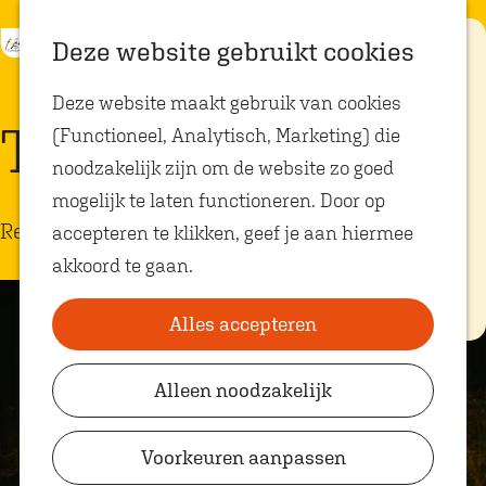
K
Z
Eten met
Deze website gebruikt cookies
kids
a
o
M
G
Deze website maakt gebruik van cookies
a
e
e
a
Op zoek naar
T-Huis
kindvriendelijke
(Functioneel, Analytisch, Marketing) die
r
k
n
n
restaurants in
Oosterhout? In
noodzakelijk zijn om de website zo goed
t
e
u
a
Oosterhout vind
je volop plekken
mogelijk te laten functioneren. Door op
n
a
waar je gezellig
Restaurant
en lekker kunt
accepteren te klikken, geef je aan hiermee
r
eten met
akkoord te gaan.
kinderen. Ontdek
d
hier alle
e
kindvriendelijke
eetadresjes.
Alles accepteren
h
o
Alleen noodzakelijk
Plan je bezoek
m
VVV Shop
e
Voorkeuren aanpassen
p
VVV Oosterhout