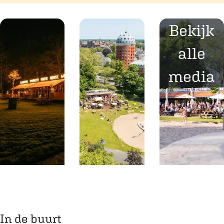
Bekijk
alle
media
O
O
p
p
e
e
In de buurt