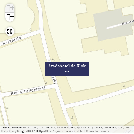
+
−
Stadshotel de Klok
***
Leaflet
|
Powered by Esri | Esri, HERE, Garmin, USGS, Intermap, INCREMENT P, NRCAN, Esri Japan, METI, Esri
China (Hong Kong), NOSTRA, © OpenStreetMap contributors, and the GIS User Community