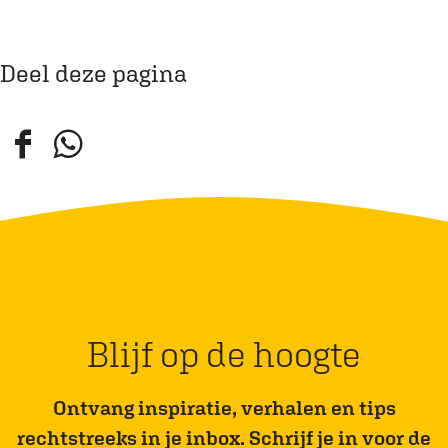
Deel deze pagina
D
D
e
e
e
e
l
l
d
d
e
e
z
z
Blijf op de hoogte
e
e
p
p
Ontvang inspiratie, verhalen en tips
a
a
rechtstreeks in je inbox. Schrijf je in voor de