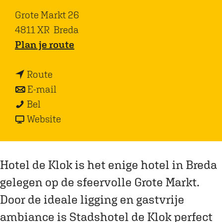
Grote Markt 26
4811 XR
Breda
n
Plan je route
a
n
a
Route
a
n
r
E-mail
S
a
a
S
Bel
t
r
a
v
t
Website
a
S
r
a
a
d
t
S
n
d
s
a
t
S
s
Hotel de Klok is het enige hotel in Breda
h
d
a
t
h
gelegen op de sfeervolle Grote Markt.
o
s
d
a
o
Door de ideale ligging en gastvrije
t
h
s
d
t
ambiance is Stadshotel de Klok perfect