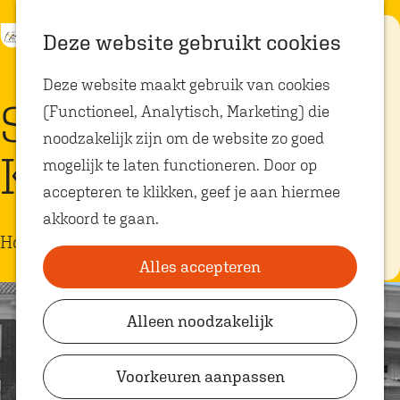
K
Z
Eten met
Deze website gebruikt cookies
kids
a
o
M
G
Deze website maakt gebruik van cookies
a
e
e
a
Op zoek naar
Stadshotel de
kindvriendelijke
(Functioneel, Analytisch, Marketing) die
r
k
n
n
restaurants in
Oosterhout? In
noodzakelijk zijn om de website zo goed
t
e
u
a
Oosterhout vind
Klok ***
je volop plekken
mogelijk te laten functioneren. Door op
n
a
waar je gezellig
en lekker kunt
accepteren te klikken, geef je aan hiermee
r
eten met
akkoord te gaan.
kinderen. Ontdek
d
hier alle
Hotel
e
kindvriendelijke
eetadresjes.
Alles accepteren
h
o
Alleen noodzakelijk
Plan je bezoek
m
VVV Shop
e
Voorkeuren aanpassen
p
VVV Oosterhout