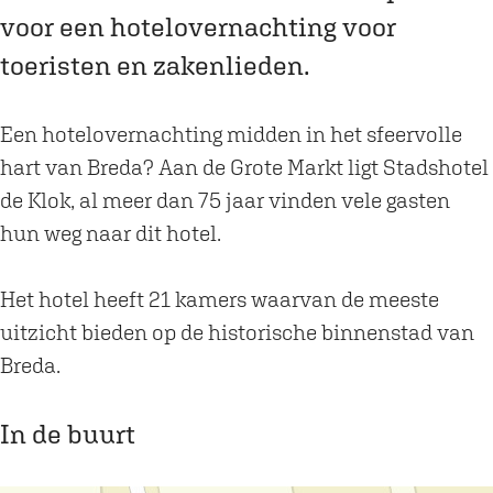
e
o
h
s
e
voor een hotelovernachting voor
l
t
o
h
l
toeristen en zakenlieden.
d
e
t
o
d
e
l
e
t
e
K
d
l
e
K
Een hotelovernachting midden in het sfeervolle
l
e
d
l
l
hart van Breda? Aan de Grote Markt ligt Stadshotel
o
K
e
d
o
de Klok, al meer dan 75 jaar vinden vele gasten
k
l
K
e
k
hun weg naar dit hotel.
*
o
l
K
*
*
k
o
l
*
Het hotel heeft 21 kamers waarvan de meeste
*
*
k
o
*
uitzicht bieden op de historische binnenstad van
*
*
k
Breda.
*
*
*
*
*
In de buurt
*