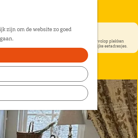
jk zijn om de website zo goed
 gaan.
ke restaurants in Oosterhout? In Oosterhout vind je volop plekken
unt eten met kinderen. Ontdek hier alle kindvriendelijke eetadresjes.