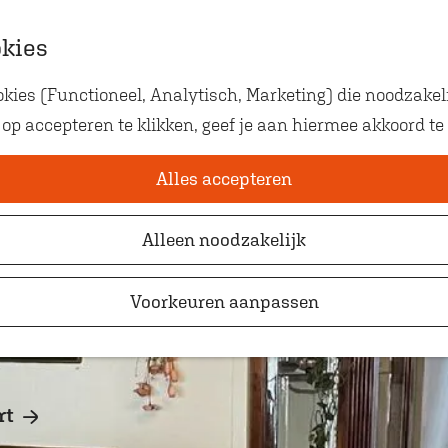
okies
ies (Functioneel, Analytisch, Marketing) die noodzakeli
Eten met kids
 op accepteren te klikken, geef je aan hiermee akkoord te
Op zoek naar kindvriendelij
waar je gezellig en lekker k
Alles accepteren
Alleen noodzakelijk
Voorkeuren aanpassen
rt