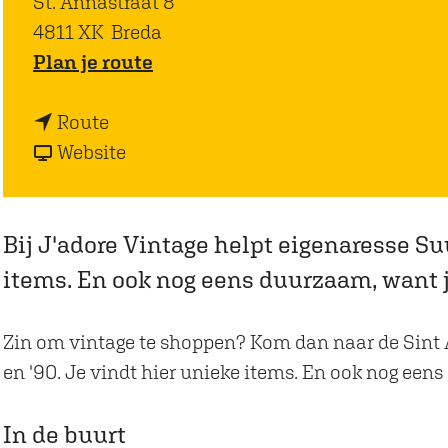
St. Annastraat 8
4811 XK
Breda
n
Plan je route
a
n
a
Route
a
v
r
Website
a
a
J
r
n
'
J
J
a
Bij J'adore Vintage helpt eigenaresse Suu
'
'
d
items. En ook nog eens duurzaam, want 
a
a
o
d
d
r
Zin om vintage te shoppen? Kom dan naar de Sint An
o
o
e
en '90. Je vindt hier unieke items. En ook nog een
r
r
V
e
e
i
In de buurt