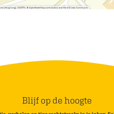
China (Hong Kong), NOSTRA, © OpenStreetMap contributors, and the GIS User Community
Blijf op de hoogte
e, verhalen en tips rechtstreeks in je inbox. Sch