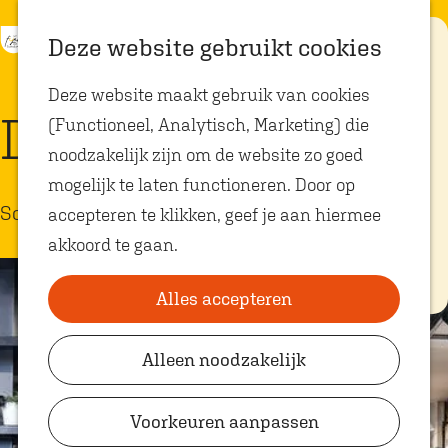
K
Z
Eten met
Deze website gebruikt cookies
kids
a
o
M
G
Deze website maakt gebruik van cookies
a
e
e
a
Op zoek naar
De Paskaemer
kindvriendelijke
(Functioneel, Analytisch, Marketing) die
r
k
n
n
restaurants in
Oosterhout? In
noodzakelijk zijn om de website zo goed
t
e
u
a
Oosterhout vind
je volop plekken
mogelijk te laten functioneren. Door op
n
a
waar je gezellig
Schoenen
en lekker kunt
accepteren te klikken, geef je aan hiermee
r
eten met
akkoord te gaan.
kinderen. Ontdek
d
hier alle
e
kindvriendelijke
eetadresjes.
Alles accepteren
h
o
Alleen noodzakelijk
Plan je bezoek
m
VVV Shop
e
Voorkeuren aanpassen
p
VVV Oosterhout