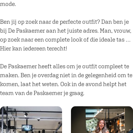
r
m
e
a
r
k
a
mode.
e
m
e
D
m
r
e
m
e
D
Ben jij op zoek naar de perfecte outfit? Dan ben je
r
e
P
e
bij De Paskaemer aan het juiste adres. Man, vrouw,
r
a
P
op zoek naar een complete look of die ideale tas …
s
a
Hier kan iedereen terecht!
k
s
a
k
De Paskaemer heeft alles om je outfit compleet te
e
a
maken. Ben je overdag niet in de gelegenheid om te
m
e
komen, laat het weten. Ook in de avond helpt het
e
m
team van de Paskaemer je graag.
r
e
r