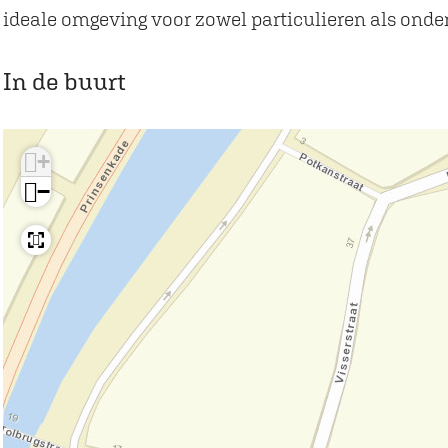
*
e
t
o
*
ideale omgeving voor zowel particulieren als ond
*
l
e
t
*
*
*
l
e
*
In de buurt
*
*
*
l
*
*
*
*
*
*
*
+
*
*
−
*