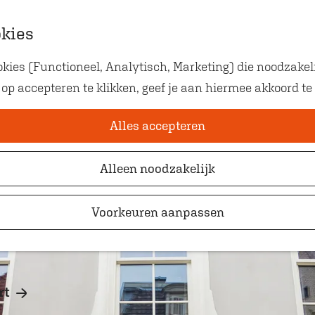
okies
ies (Functioneel, Analytisch, Marketing) die noodzakeli
Eten met kids
 op accepteren te klikken, geef je aan hiermee akkoord te
Op zoek naar kindvriendelij
waar je gezellig en lekker k
Alles accepteren
Alleen noodzakelijk
Voorkeuren aanpassen
rt