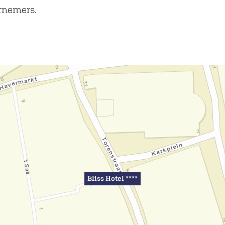
ernemers.
Bliss Hotel ****