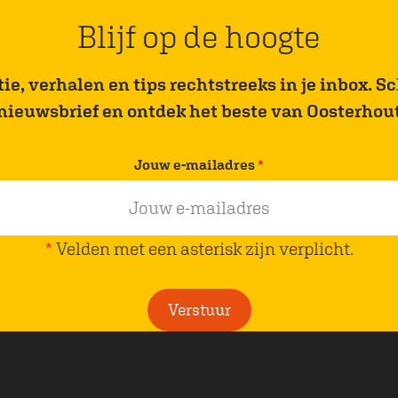
Blijf op de hoogte
e, verhalen en tips rechtstreeks in je inbox. Sch
nieuwsbrief en ontdek het beste van Oosterhou
v
Jouw e-mailadres
*
e
r
p
*
Velden met een asterisk zijn verplicht.
l
i
Verstuur
c
h
t