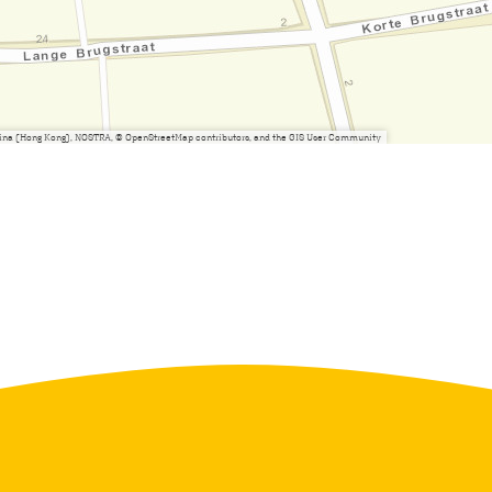
China (Hong Kong), NOSTRA, © OpenStreetMap contributors, and the GIS User Community