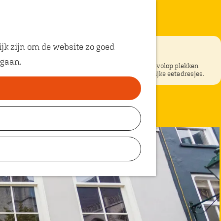
jk zijn om de website zo goed
 gaan.
ke restaurants in Oosterhout? In Oosterhout vind je volop plekken
unt eten met kinderen. Ontdek hier alle kindvriendelijke eetadresjes.