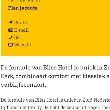
4811 XV
Breda
n
Plan je route
a
n
a
Route
a
n
r
E-mail
B
a
a
B
Bel
l
r
a
v
l
Website
i
B
r
a
i
s
l
B
n
s
s
i
l
B
s
De formule van Bliss Hotel is uniek in Z
H
s
i
l
H
Kerk, combineert comfort met klassiek e
o
s
s
i
o
verblijfscomfort.
t
H
s
s
t
e
o
H
s
e
De formule van Bliss Hotel is uniek in Zuid-Nederl
l
t
o
H
l
tijdloos met trendy. Je hebt de keuze uit negen th