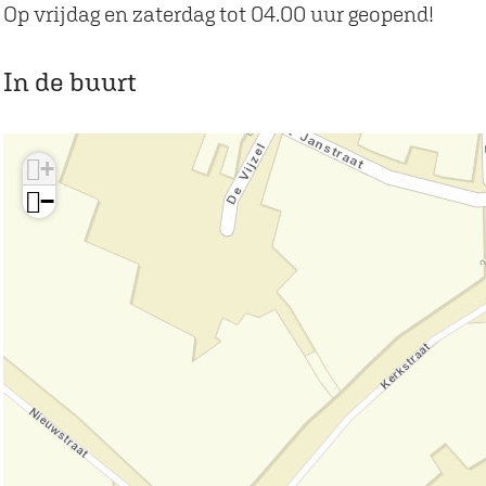
e
n
a
C
Op vrijdag en zaterdag tot 04.00 uur geopend!
n
e
f
a
n
é
f
In de buurt
B
é
i
B
+
n
i
−
n
n
e
n
n
e
n