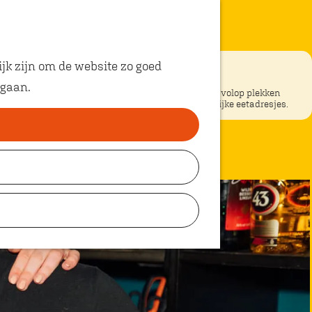
jk zijn om de website zo goed
 gaan.
ke restaurants in Oosterhout? In Oosterhout vind je volop plekken
unt eten met kinderen. Ontdek hier alle kindvriendelijke eetadresjes.