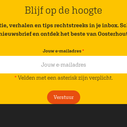
Blijf op de hoogte
e, verhalen en tips rechtstreeks in je inbox. Sch
nieuwsbrief en ontdek het beste van Oosterhou
v
Jouw e-mailadres
*
e
r
p
*
Velden met een asterisk zijn verplicht.
l
i
Verstuur
c
h
t