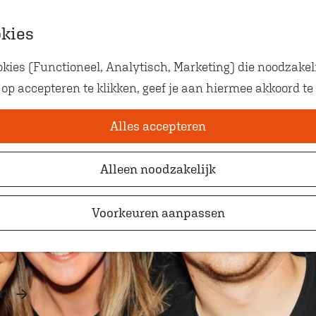
okies
ies (Functioneel, Analytisch, Marketing) die noodzakeli
Eten met kids
 op accepteren te klikken, geef je aan hiermee akkoord te
Op zoek naar kindvriendelij
waar je gezellig en lekker k
Alles accepteren
Alleen noodzakelijk
Voorkeuren aanpassen
rt