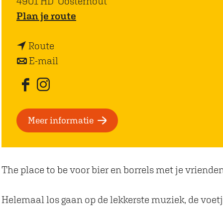
4901 HD
Oosterhout
n
Plan je route
a
n
a
Route
a
n
r
E-mail
a
a
C
r
a
a
F
I
C
r
f
a
n
a
C
é
Meer informatie
c
s
f
a
B
e
t
é
f
i
b
a
B
é
n
o
g
The place to be voor bier en borrels met je vrienden
i
B
n
o
r
n
i
e
k
a
Helemaal los gaan op de lekkerste muziek, de voetj
n
n
n
C
m