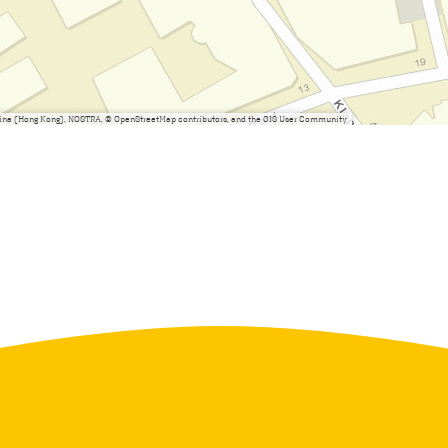
China (Hong Kong), NOSTRA, © OpenStreetMap contributors, and the GIS User Community