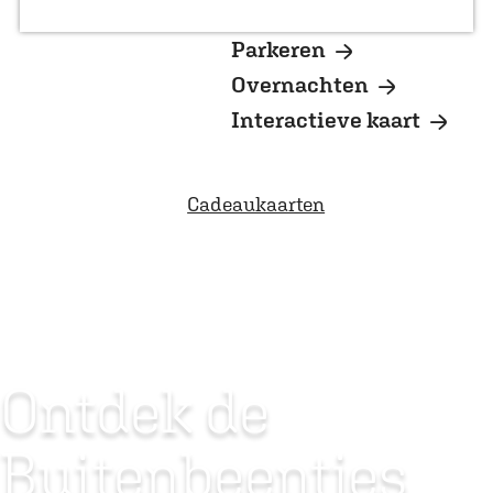
a
Koopzondagen
g
Parkeren
e
Overnachten
Interactieve kaart
Cadeaukaarten
Ontdek de
Buitenbeentjes