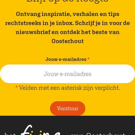
Ontvang inspiratie, verhalen en tips
rechtstreeks in je inbox. Schrijf je in voor de
nieuwsbrief en ontdek het beste van
Oosterhout
v
Jouw e-mailadres
*
e
r
p
*
Velden met een asterisk zijn verplicht.
l
i
Verstuur
c
h
t