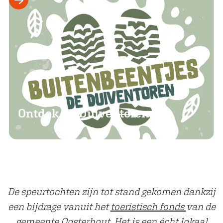
u
n
t
t
d
e
k
D
e
Ontdek De Duiventoren
D
u
i
v
e
n
De speurtochten zijn tot stand gekomen dankzij
t
een bijdrage vanuit het
toeristisch fonds
van de
o
gemeente Oosterhout. Het is een écht lokaal