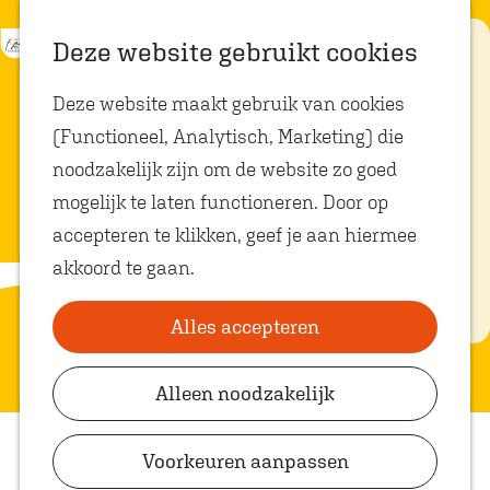
K
Z
Eten met
Deze website gebruikt cookies
kids
a
o
M
G
Deze website maakt gebruik van cookies
a
e
e
a
Op zoek naar
kindvriendelijke
(Functioneel, Analytisch, Marketing) die
r
k
n
n
restaurants in
Oosterhout? In
noodzakelijk zijn om de website zo goed
t
e
u
a
Oosterhout vind
je volop plekken
mogelijk te laten functioneren. Door op
n
a
waar je gezellig
en lekker kunt
accepteren te klikken, geef je aan hiermee
r
eten met
akkoord te gaan.
kinderen. Ontdek
d
hier alle
e
kindvriendelijke
eetadresjes.
Alles accepteren
h
o
Alleen noodzakelijk
Plan je bezoek
m
VVV Shop
e
Voorkeuren aanpassen
p
VVV Oosterhout