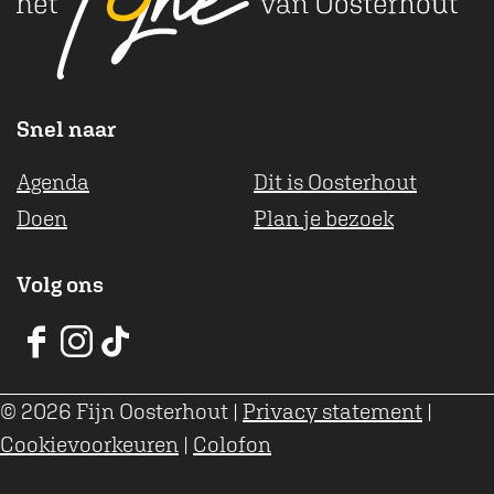
Snel naar
Agenda
Dit is Oosterhout
Doen
Plan je bezoek
Volg ons
V
V
V
V
V
V
© 2026 Fijn Oosterhout
|
Privacy statement
|
V
V
V
Cookievoorkeuren
|
Colofon
O
O
O
o
o
o