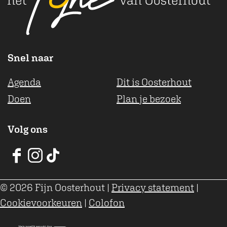
Snel naar
Agenda
Dit is Oosterhout
Doen
Plan je bezoek
Volg ons
V
V
V
V
V
V
© 2026 Fijn Oosterhout
|
Privacy statement
|
V
V
V
Cookievoorkeuren
|
Colofon
O
O
O
o
o
o