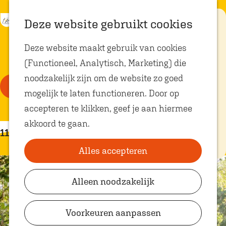
K
Z
Eten met
Deze website gebruikt cookies
kids
a
o
M
G
Deze website maakt gebruik van cookies
a
e
e
a
Op zoek naar
kindvriendelijke
(Functioneel, Analytisch, Marketing) die
r
k
n
n
restaurants in
W
Oosterhout? In
S
noodzakelijk zijn om de website zo goed
t
e
u
a
Oosterhout vind
Filter
je volop plekken
o
mogelijk te laten functioneren. Door op
n
a
a
waar je gezellig
r
en lekker kunt
accepteren te klikken, geef je aan hiermee
r
eten met
t
t
S
akkoord te gaan.
kinderen. Ontdek
d
hier alle
11 resultaten
e
z
o
e
kindvriendelijke
eetadresjes.
Alles accepteren
e
r
h
o
r
t
o
e
Alleen noodzakelijk
o
e
Plan je bezoek
m
p
e
VVV Shop
e
k
Voorkeuren aanpassen
:
r
p
VVV Oosterhout