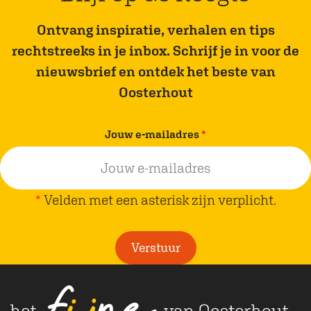
k
Ontvang inspiratie, verhalen en tips
rechtstreeks in je inbox. Schrijf je in voor de
nieuwsbrief en ontdek het beste van
Oosterhout
v
Jouw e-mailadres
*
e
r
p
*
Velden met een asterisk zijn verplicht.
l
i
Verstuur
c
h
t