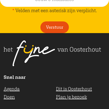
r
i
p
*
Velden met een asterisk zijn verplicht.
n
l
a
i
Verstuur
c
h
t
Snel naar
Agenda
Dit is Oosterhout
Doen
Plan je bezoek