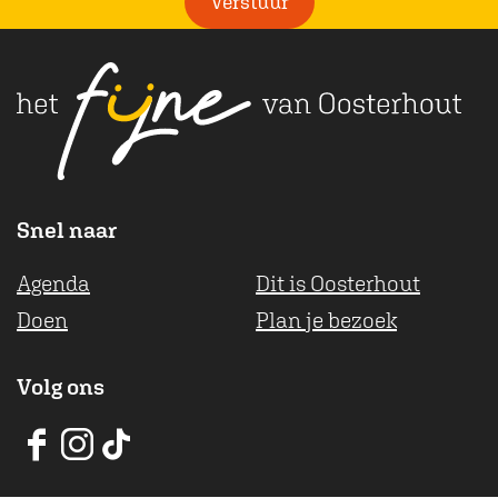
Verstuur
a
c
h
t
Snel naar
Agenda
Dit is Oosterhout
Doen
Plan je bezoek
Volg ons
V
V
V
V
V
V