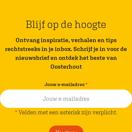
P
a
a
i
a
r
r
g
r
d
p
e
Blijf op de hoogte
k
e
a
p
v
g
a
Ontvang inspiratie, verhalen en tips
o
i
g
rechtstreeks in je inbox. Schrijf je in voor de
r
n
i
nieuwsbrief en ontdek het beste van
i
a
n
Oosterhout
g
a
e
v
Jouw e-mailadres
*
p
e
a
r
g
p
*
Velden met een asterisk zijn verplicht.
i
l
n
i