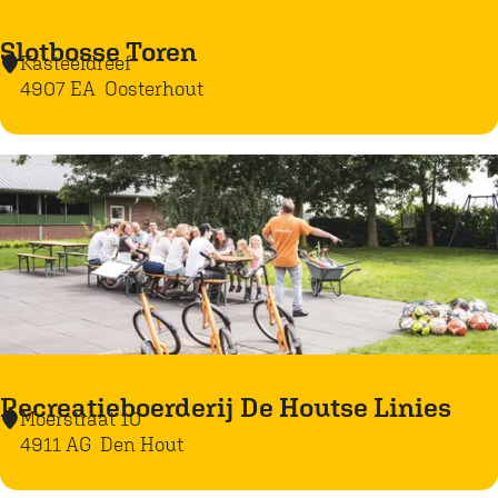
H
Slotbosse Toren
o
Kasteeldreef
S
u
4907 EA
Oosterhout
l
t
o
t
b
o
s
s
e
T
o
Recreatieboerderij De Houtse Linies
Moerstraat 10
R
r
4911 AG
Den Hout
e
e
c