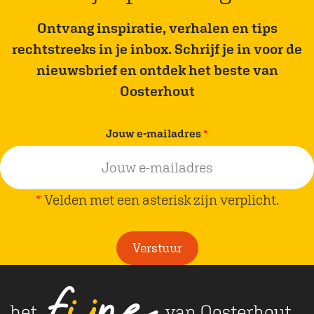
Ontvang inspiratie, verhalen en tips
rechtstreeks in je inbox. Schrijf je in voor de
nieuwsbrief en ontdek het beste van
Oosterhout
v
Jouw e-mailadres
*
e
r
p
*
Velden met een asterisk zijn verplicht.
l
i
Verstuur
c
h
t