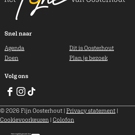
Snel naar
Agenda
Dit is Oosterhout
Doen
Plan je bezoek
Volg ons
V
V
V
V
V
V
© 2026 Fijn Oosterhout
|
Privacy statement
|
V
V
V
Cookievoorkeuren
|
Colofon
O
O
O
o
o
o