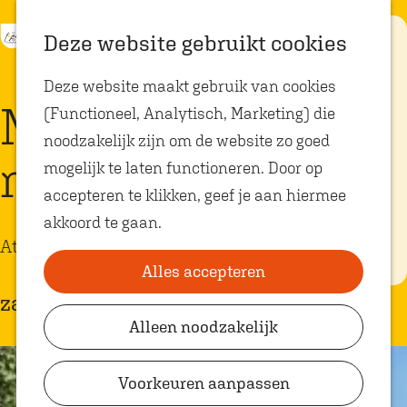
K
Z
Eten met
Deze website gebruikt cookies
kids
a
o
M
G
Deze website maakt gebruik van cookies
a
e
e
a
Op zoek naar
Molen Zeldenrust
kindvriendelijke
(Functioneel, Analytisch, Marketing) die
r
k
n
n
restaurants in
Oosterhout? In
noodzakelijk zijn om de website zo goed
t
e
u
a
Oosterhout vind
molencafé
je volop plekken
mogelijk te laten functioneren. Door op
n
a
waar je gezellig
en lekker kunt
accepteren te klikken, geef je aan hiermee
r
eten met
akkoord te gaan.
kinderen. Ontdek
d
hier alle
Attractie bezoeken
e
kindvriendelijke
eetadresjes.
Alles accepteren
h
zaterdag 12 december
o
Alleen noodzakelijk
Plan je bezoek
m
VVV Shop
e
Voorkeuren aanpassen
p
VVV Oosterhout