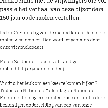
Maak kennis met de vrijwilligers die vol
e
Z
passie het verhaal van deze bijzondere
n
e
Z
l
150 jaar oude molen vertellen.
e
d
l
e
Iedere 2e zaterdag van de maand kunt u de mooie
d
n
molen zien draaien. Dan wordt er gemalen door
e
r
onze vier molenaars.
n
u
r
s
Molen Zeldenrust is een zelfstandige,
u
t
ambachtelijke graanmaalderij.
s
m
t
o
Vindt u het leuk om een keer te komen kijken?
m
l
Tijdens de Nationale Molendag en Nationale
o
e
Monumentendag is de molen open en kunt u deze
l
n
bezichtigen onder leiding van een van onze