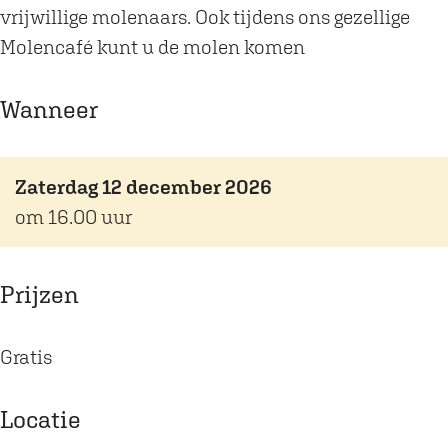
e
c
vrijwillige molenaars. Ook tijdens ons gezellige
n
a
Molencafé kunt u de molen komen
c
f
a
é
Wanneer
f
é
Zaterdag 12 december 2026
om 16.00 uur
Prijzen
Gratis
Locatie