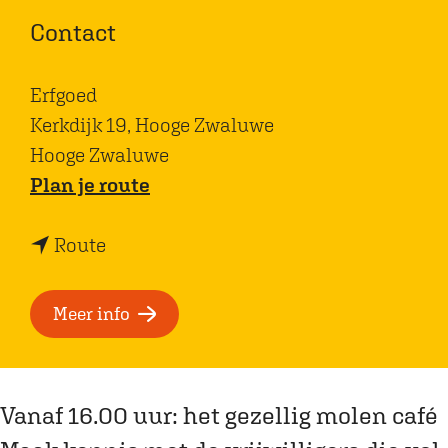
Contact
Erfgoed
Kerkdijk 19, Hooge Zwaluwe
Hooge Zwaluwe
n
Plan je route
a
n
a
Route
a
r
a
M
Meer info
r
o
M
l
o
e
Vanaf 16.00 uur: het gezellig molen café
l
n