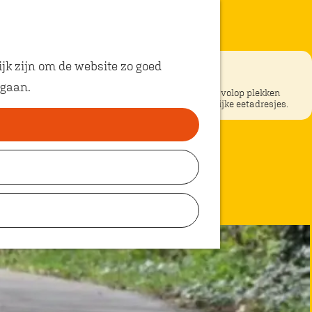
jk zijn om de website zo goed
 gaan.
ke restaurants in Oosterhout? In Oosterhout vind je volop plekken
unt eten met kinderen. Ontdek hier alle kindvriendelijke eetadresjes.