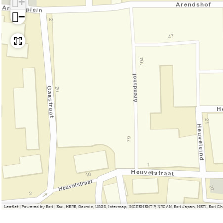
+
O
s
−
o
t
s
e
t
r
e
h
r
o
h
u
o
t
u
t
Leaflet
|
Powered by Esri | Esri, HERE, Garmin, USGS, Intermap, INCREMENT P, NRCAN, Esri Japan, METI, Esri 