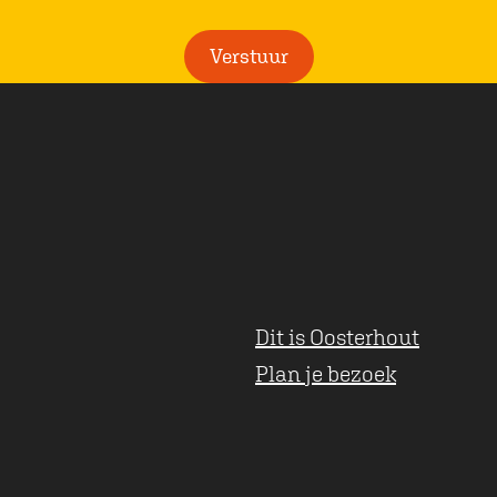
l
i
Verstuur
c
h
t
Dit is Oosterhout
Plan je bezoek