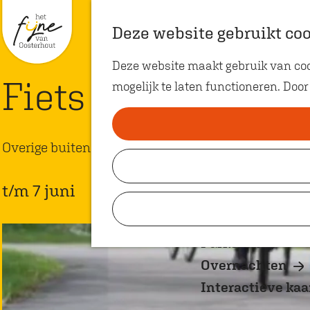
Met Groepen
K
Z
Deze website gebruikt co
Met Kids
a
o
M
Deze website maakt gebruik van cook
a
e
e
G
Fiets Jeugdronde 
mogelijk te laten functioneren. Door
r
k
n
a
t
e
u
n
n
a
Overige buitensport
Plan je bezoek
a
VVV Shop
r
t/m 7 juni
VVV Oosterhout
d
Koopzondagen
e
h
Parkeren
o
Overnachten
m
Interactieve kaa
e