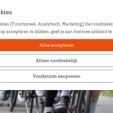
okies
ies (Functioneel, Analytisch, Marketing) die noodzakeli
Eten met kids
van Oosterhout
 op accepteren te klikken, geef je aan hiermee akkoord te
Op zoek naar kindvriendelij
waar je gezellig en lekker k
Alles accepteren
Alleen noodzakelijk
Voorkeuren aanpassen
rt