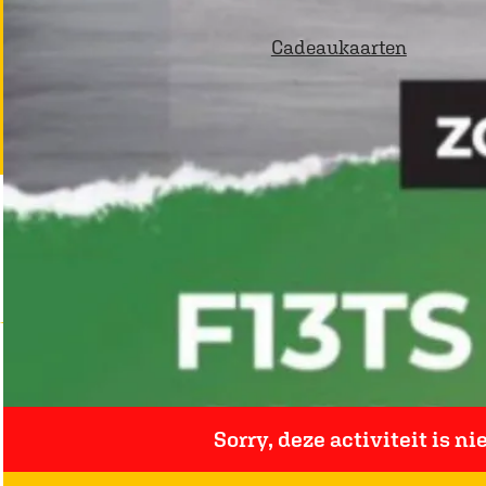
p
Cadeaukaarten
a
g
e
Sorry, deze activiteit is n