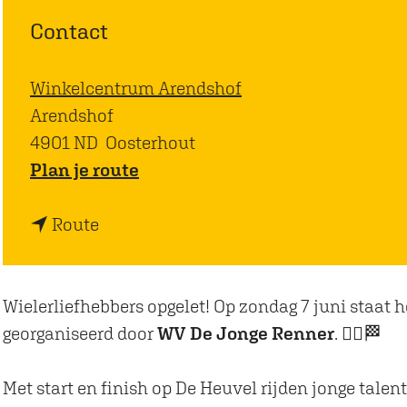
Contact
Winkelcentrum Arendshof
Arendshof
4901 ND
Oosterhout
n
Plan je route
a
n
a
Route
a
r
a
F
r
i
Wielerliefhebbers opgelet! Op zondag 7 juni staat
F
e
georganiseerd door
WV De Jonge Renner
. 🚴‍♂️🏁
i
t
e
s
Met start en finish op De Heuvel rijden jonge talen