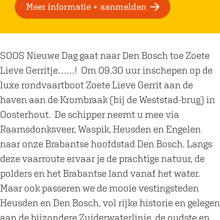
a
M
Meer informatie + aanmelden
r
e
M
t
e
S
SOOS Nieuwe Dag gaat naar Den Bosch toe Zoete
t
O
Lieve Gerritje……! Om 09.30 uur inschepen op de
S
O
luxe rondvaartboot Zoete Lieve Gerrit aan de
O
S
haven aan de Krombraak (bij de Weststad-brug) in
O
N
Oosterhout. De schipper neemt u mee via
S
i
Raamsdonksveer, Waspik, Heusden en Engelen
N
e
naar onze Brabantse hoofdstad Den Bosch. Langs
i
u
deze vaarroute ervaar je de prachtige natuur, de
e
w
polders en het Brabantse land vanaf het water.
u
e
Maar ook passeren we de mooie vestingsteden
w
D
Heusden en Den Bosch, vol rijke historie en gelegen
e
a
aan de bijzondere Zuiderwaterlinie, de oudste en