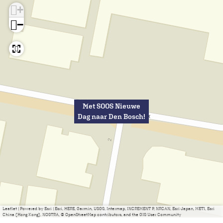
!
+
−
Met SOOS Nieuwe
Dag naar Den Bosch!
Leaflet
|
Powered by Esri | Esri, HERE, Garmin, USGS, Intermap, INCREMENT P, NRCAN, Esri Japan, METI, Esri
China (Hong Kong), NOSTRA, © OpenStreetMap contributors, and the GIS User Community