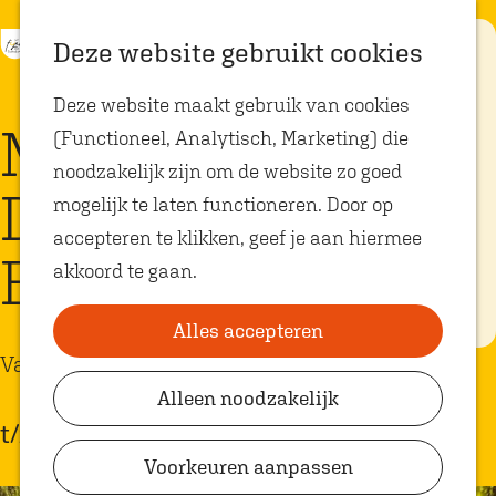
K
Z
Eten met
Deze website gebruikt cookies
kids
a
o
M
G
Deze website maakt gebruik van cookies
a
e
e
a
Op zoek naar
Met SOOS Nieuwe
kindvriendelijke
(Functioneel, Analytisch, Marketing) die
r
k
n
n
restaurants in
Oosterhout? In
noodzakelijk zijn om de website zo goed
t
e
u
a
Oosterhout vind
Dag naar Den
je volop plekken
mogelijk te laten functioneren. Door op
n
a
waar je gezellig
en lekker kunt
accepteren te klikken, geef je aan hiermee
r
eten met
Bosch!
akkoord te gaan.
kinderen. Ontdek
d
hier alle
e
kindvriendelijke
eetadresjes.
Alles accepteren
h
Varia
o
Alleen noodzakelijk
Plan je bezoek
m
t/m 9 juli
VVV Shop
e
Voorkeuren aanpassen
p
VVV Oosterhout