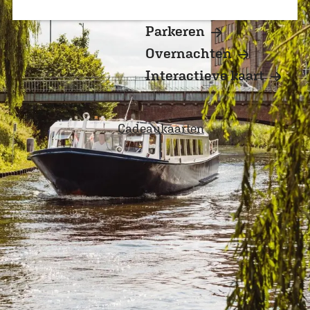
a
Koopzondagen
g
Parkeren
e
Overnachten
Interactieve kaart
Cadeaukaarten