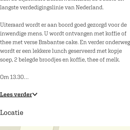
D
g
langste verdedigingslinie van Nederland.
a
n
g
a
Uiteraard wordt er aan boord goed gezorgd voor de
n
a
inwendige mens. U wordt ontvangen met koffie of
a
r
thee met verse Brabantse cake. En verder onderweg
a
D
wordt er een lekkere lunch geserveerd met kopje
r
e
soep, 2 belegde broodjes en koffie, thee of melk.
D
n
e
B
Om 13.30…
n
o
B
s
Lees verder
o
c
s
h
Locatie
c
!
h