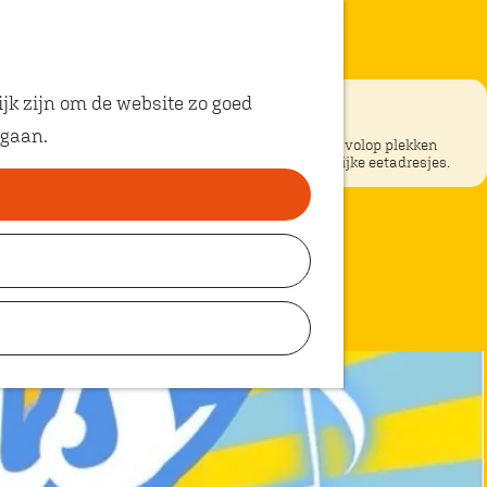
jk zijn om de website zo goed
 gaan.
ke restaurants in Oosterhout? In Oosterhout vind je volop plekken
unt eten met kinderen. Ontdek hier alle kindvriendelijke eetadresjes.