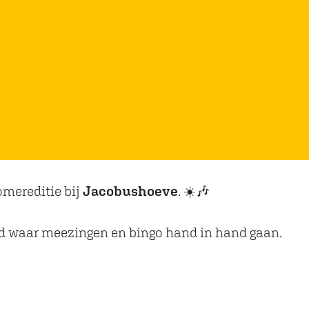
omereditie bij
Jacobushoeve
. ☀️🎶
id waar meezingen en bingo hand in hand gaan.