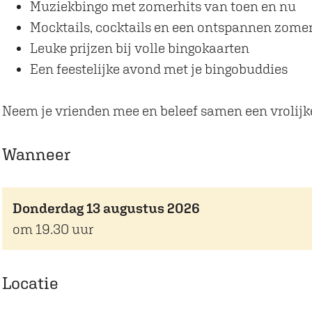
B
a
Muziekbingo met zomerhits van toen en nu
e
t
Mocktails, cocktails en een ontspannen zomers
a
s
Leuke prijzen bij volle bingokaarten
t
Z
Een feestelijke avond met je bingobuddies
s
o
Z
m
Neem je vrienden mee en beleef samen een vrolijke
o
e
m
r
Wanneer
e
E
r
d
Donderdag 13 augustus 2026
E
i
om 19.30 uur
d
t
i
i
t
e
Locatie
i