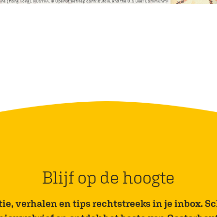
China (Hong Kong), NOSTRA, © OpenStreetMap contributors, and the GIS User Community
Blijf op de hoogte
e, verhalen en tips rechtstreeks in je inbox. Sch