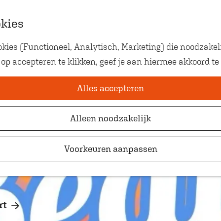
okies
ies (Functioneel, Analytisch, Marketing) die noodzakeli
Eten met kids
 Editie
 op accepteren te klikken, geef je aan hiermee akkoord te
Op zoek naar kindvriendelij
waar je gezellig en lekker k
Alles accepteren
Alleen noodzakelijk
Voorkeuren aanpassen
rt