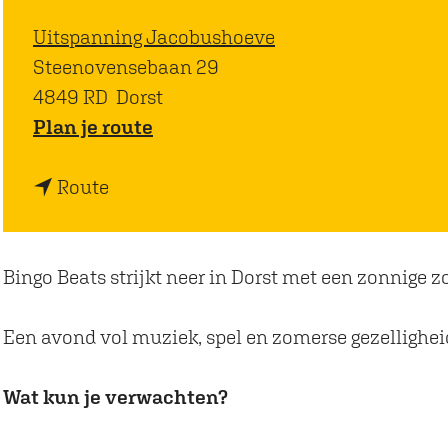
Uitspanning Jacobushoeve
Steenovensebaan 29
4849 RD
Dorst
n
Plan je route
a
n
a
Route
a
r
a
B
r
i
Bingo Beats strijkt neer in Dorst met een zonnige z
B
n
i
g
Een avond vol muziek, spel en zomerse gezellighe
n
o
g
B
Wat kun je verwachten?
o
e