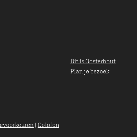
t
Dit is Oosterhout
Plan je bezoek
evoorkeuren
|
Colofon