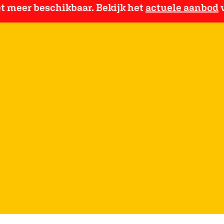
iet meer beschikbaar. Bekijk het
actuele aanbod
v