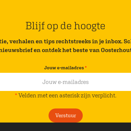
Blijf op de hoogte
e, verhalen en tips rechtstreeks in je inbox. Sch
nieuwsbrief en ontdek het beste van Oosterhou
v
Jouw e-mailadres
*
e
r
p
*
Velden met een asterisk zijn verplicht.
l
i
Verstuur
c
h