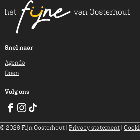
ë
n
Snel naar
Agenda
Doen
Volg ons
V
V
V
V
V
V
© 2026 Fijn Oosterhout
|
Privacy statement
|
Cooki
V
V
V
O
O
O