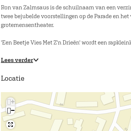
a
a
Ron van Zalmsaus is de schuilnaam van een verzi
b
r
twee bejubelde voorstellingen op de Parade en het 
a
e
grotemensentheater.
r
t
e
|
'Een Beetje Vies Met Z'n Drieën' wordt een rapkl
t
R
|
o
Lees verder
R
n
o
v
Locatie
n
a
v
n
a
Z
+
n
a
−
Z
l
a
m