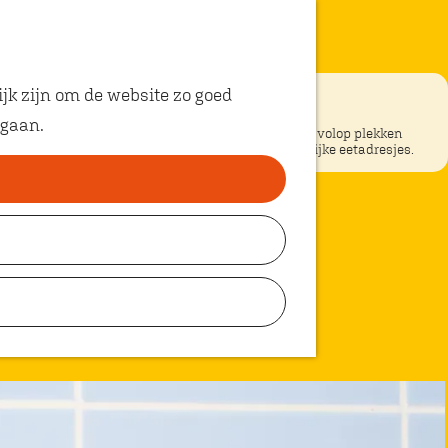
jk zijn om de website zo goed
je Vies Met Z'n
 gaan.
ke restaurants in Oosterhout? In Oosterhout vind je volop plekken
unt eten met kinderen. Ontdek hier alle kindvriendelijke eetadresjes.