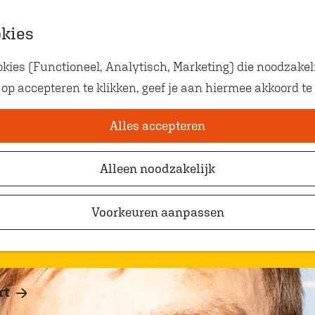
okies
ies (Functioneel, Analytisch, Marketing) die noodzakeli
Eten met kids
Zalmsaus, Een Beet
 op accepteren te klikken, geef je aan hiermee akkoord te
Op zoek naar kindvriendelij
waar je gezellig en lekker k
Alles accepteren
Alleen noodzakelijk
Voorkeuren aanpassen
rt