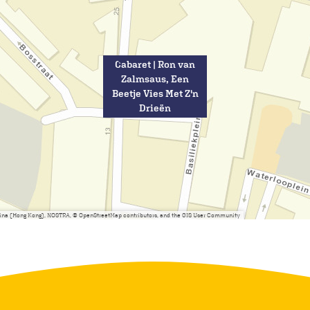
Cabaret | Ron van
Zalmsaus, Een
Beetje Vies Met Z'n
Drieën
China (Hong Kong), NOSTRA, © OpenStreetMap contributors, and the GIS User Community