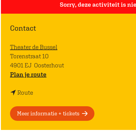
Sorry, deze activiteit is n
Contact
Theater de Bussel
Torenstraat 10
4901 EJ
Oosterhout
n
Plan je route
a
n
a
Route
a
r
a
C
Meer informatie + tickets
r
a
C
b