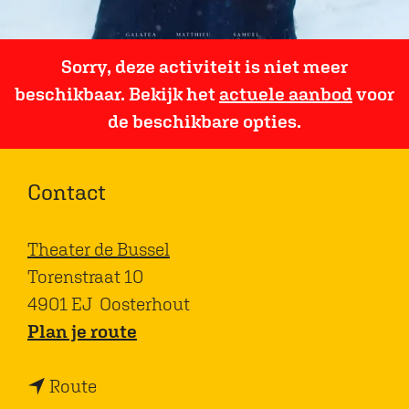
Sorry, deze activiteit is niet meer
beschikbaar. Bekijk het
actuele aanbod
voor
de beschikbare opties.
Contact
Theater de Bussel
Torenstraat 10
4901 EJ
Oosterhout
n
Plan je route
a
n
a
Route