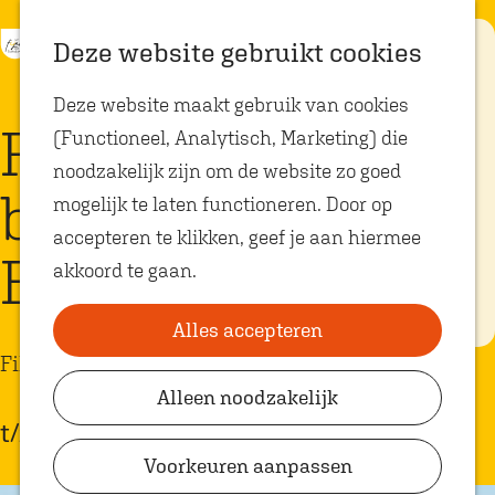
K
Z
Eten met
Deze website gebruikt cookies
kids
a
o
M
G
Deze website maakt gebruik van cookies
a
e
e
a
Op zoek naar
Film | L'engloutie
kindvriendelijke
(Functioneel, Analytisch, Marketing) die
r
k
n
n
restaurants in
Oosterhout? In
noodzakelijk zijn om de website zo goed
t
e
u
a
Oosterhout vind
bij Theater de
je volop plekken
mogelijk te laten functioneren. Door op
n
a
waar je gezellig
en lekker kunt
accepteren te klikken, geef je aan hiermee
r
eten met
Bussel
akkoord te gaan.
kinderen. Ontdek
d
hier alle
e
kindvriendelijke
eetadresjes.
Alles accepteren
h
Film
o
Alleen noodzakelijk
Plan je bezoek
m
t/m 18 juni
VVV Shop
e
Voorkeuren aanpassen
p
VVV Oosterhout