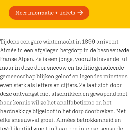
a
r
a
F
Meer informatie + tickets
r
i
F
l
i
m
Tijdens een gure winternacht in 1899 arriveert
l
|
Aimée in een afgelegen bergdorp in de besneeuwde
m
L
Franse Alpen. Ze is een jonge, vooruitstrevende juf,
|
'
maar in deze door sneeuw en traditie geïsoleerde
L
e
gemeenschap blijken geloof en legendes minstens
'
n
even sterk als letters en cijfers. Ze laat zich door
e
g
deze ontvangst niet afschrikken en gewapend met
n
l
haar kennis wil ze het analfabetisme en het
g
o
hardnekkige bijgeloof in het dorp doorbreken. Met
l
u
elke sneeuwval groeit Aimées betrokkenheid en
o
t
tegelijkertijd groeit in haar een intense, sensuele