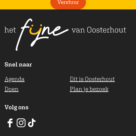
Verstuur
c
h
t
Snel naar
Agenda
Dit is Oosterhout
Doen
Plan je bezoek
Volg ons
V
V
V
V
V
V