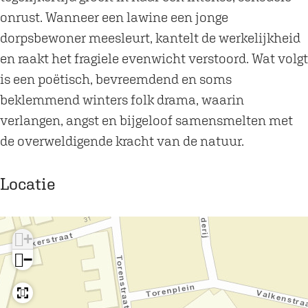
u
i
onrust. Wanneer een lawine een jonge
t
e
dorpsbewoner meesleurt, kantelt de werkelijkheid
i
b
en raakt het fragiele evenwicht verstoord. Wat volgt
e
i
is een poëtisch, bevreemdend en soms
b
j
beklemmend winters folk drama, waarin
i
T
verlangen, angst en bijgeloof samensmelten met
j
h
de overweldigende kracht van de natuur.
T
e
h
a
Locatie
e
t
a
e
t
r
+
e
d
−
r
e
d
B