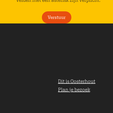
l
i
Verstuur
c
h
t
Dit is Oosterhout
Plan je bezoek