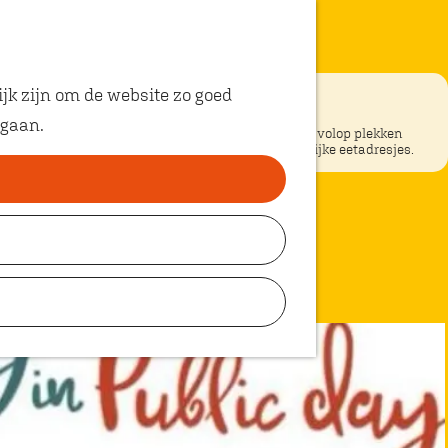
jk zijn om de website zo goed
 gaan.
ke restaurants in Oosterhout? In Oosterhout vind je volop plekken
unt eten met kinderen. Ontdek hier alle kindvriendelijke eetadresjes.