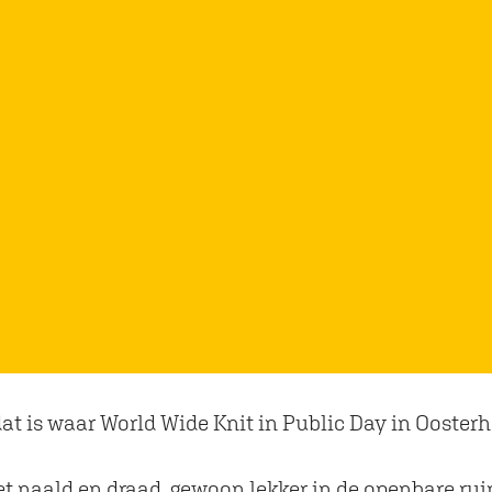
at is waar World Wide Knit in Public Day in Oosterh
t naald en draad, gewoon lekker in de openbare rui