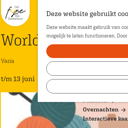
Met Groepen
K
Z
Deze website gebruikt co
Met Kids
a
o
M
Deze website maakt gebruik van cook
a
e
e
G
World Wide Knite i
mogelijk te laten functioneren. Door
r
k
n
a
t
e
u
n
n
a
Varia
Plan je bezoek
a
VVV Shop
r
t/m 13 juni
VVV Oosterhout
d
Koopzondagen
e
h
Parkeren
o
Overnachten
m
Interactieve kaa
e