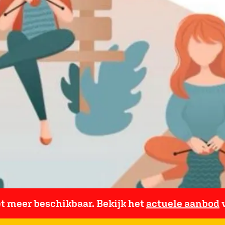
iet meer beschikbaar. Bekijk het
actuele aanbod
v