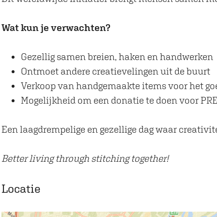
d
i
W
d
Wat kun je verwachten?
i
e
d
K
Gezellig samen breien, haken en handwerken
e
n
Ontmoet andere creatievelingen uit de buurt
K
i
Verkoop van handgemaakte items voor het go
n
t
Mogelijkheid om een donatie te doen voor PRE
i
e
t
i
Een laagdrempelige en gezellige dag waar creativit
e
n
i
p
Better living through stitching together!
n
u
p
b
Locatie
u
l
b
i