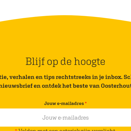
Blijf op de hoogte
e, verhalen en tips rechtstreeks in je inbox. Sch
nieuwsbrief en ontdek het beste van Oosterhou
v
Jouw e-mailadres
*
e
r
p
*
Velden met een asterisk zijn verplicht.