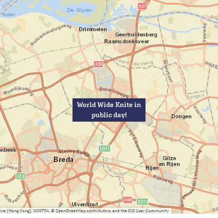
World Wide Knite in
public day!
China (Hong Kong), NOSTRA, © OpenStreetMap contributors, and the GIS User Community