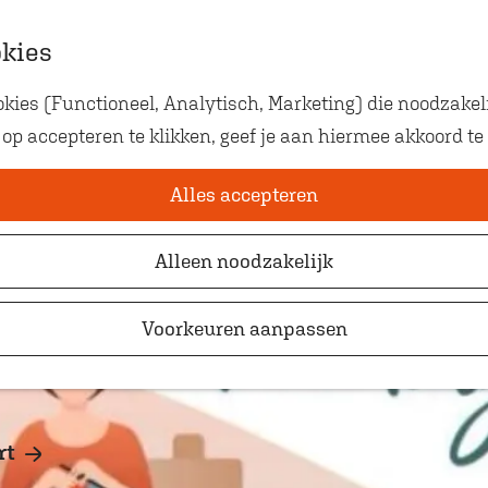
okies
ies (Functioneel, Analytisch, Marketing) die noodzakeli
Eten met kids
n public day!
 op accepteren te klikken, geef je aan hiermee akkoord te
Op zoek naar kindvriendelij
waar je gezellig en lekker k
Alles accepteren
Alleen noodzakelijk
Voorkeuren aanpassen
rt