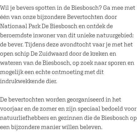
r
s
Wil je bevers spotten in de Biesbosch? Ga mee met
s
p
één van onze bijzondere Bevertochten door
s
o
Nationaal Park De Biesbosch en ontdek de
p
t
beroemdste inwoner van dit unieke natuurgebied:
o
t
de bever. Tijdens deze avondtocht vaar je met het
t
e
open schip De Zuidwaard door de kreken en
t
n
wateren van de Biesbosch, op zoek naar sporen en
e
i
mogelijk een echte ontmoeting met dit
n
n
indrukwekkende dier.
i
d
n
e
De bevertochten worden georganiseerd in het
d
B
voorjaar en de zomer en zijn speciaal bedoeld voor
e
i
natuurliefhebbers en gezinnen die de Biesbosch op
B
e
een bijzondere manier willen beleven.
i
s