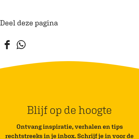
Deel deze pagina
D
D
e
e
e
e
l
l
d
d
e
e
z
z
Blijf op de hoogte
e
e
p
p
Ontvang inspiratie, verhalen en tips
a
a
rechtstreeks in je inbox. Schrijf je in voor de