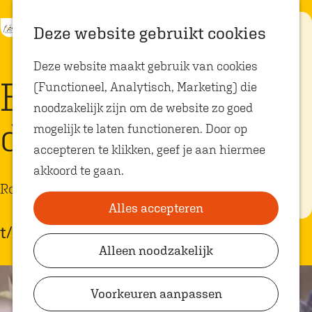
K
Z
Eten met
Deze website gebruikt cookies
kids
a
o
M
G
Deze website maakt gebruik van cookies
a
e
e
a
Op zoek naar
Bevers spotten in
kindvriendelijke
(Functioneel, Analytisch, Marketing) die
r
k
n
n
restaurants in
Oosterhout? In
noodzakelijk zijn om de website zo goed
t
e
u
a
Oosterhout vind
de Biesbosch
je volop plekken
mogelijk te laten functioneren. Door op
n
a
waar je gezellig
en lekker kunt
accepteren te klikken, geef je aan hiermee
r
eten met
akkoord te gaan.
kinderen. Ontdek
d
hier alle
Rondvaart
e
kindvriendelijke
eetadresjes.
Alles accepteren
h
t/m 30 september
o
Alleen noodzakelijk
Plan je bezoek
m
VVV Shop
e
Voorkeuren aanpassen
p
VVV Oosterhout