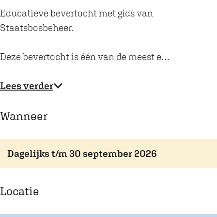
e
b
Educatieve bevertocht met gids van
s
o
Staatsbosbeheer.
b
s
o
c
Deze bevertocht is één van de meest e…
s
h
c
Lees verder
h
Wanneer
Dagelijks t/m 30 september 2026
Locatie