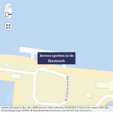
+
−
Bevers spotten in de
Biesbosch
Leaflet
|
Powered by Esri | Esri, HERE, Garmin, USGS, Intermap, INCREMENT P, NRCAN, Esri Japan, METI, Esri
China (Hong Kong), NOSTRA, © OpenStreetMap contributors, and the GIS User Community