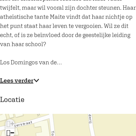
n
o
twijfelt, maar wil vooral zijn dochter steunen. Haar
g
s
atheïstische tante Maite vindt dat haar nichtje op
o
b
het punt staat haar leven te vergooien. Wil ze dit
s
i
echt, of is ze beïnvloed door de geestelijke leiding
b
j
van haar school?
i
T
j
h
Los Domingos van de…
T
e
h
a
Lees verder
e
t
a
e
Locatie
t
r
e
d
r
e
+
d
B
−