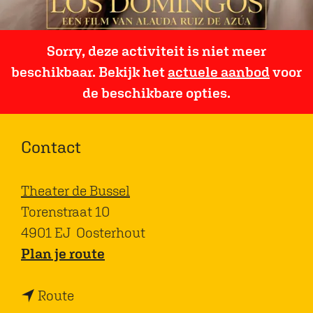
Sorry, deze activiteit is niet meer
beschikbaar. Bekijk het
actuele aanbod
voor
de beschikbare opties.
Contact
Theater de Bussel
Torenstraat 10
4901 EJ
Oosterhout
n
Plan je route
a
n
a
Route