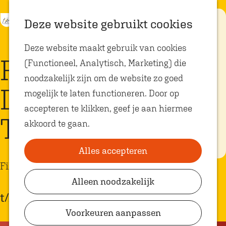
K
Z
Eten met
Deze website gebruikt cookies
kids
a
o
M
G
Deze website maakt gebruik van cookies
a
e
e
a
Op zoek naar
Film | Los
kindvriendelijke
(Functioneel, Analytisch, Marketing) die
r
k
n
n
restaurants in
Oosterhout? In
noodzakelijk zijn om de website zo goed
t
e
u
a
Oosterhout vind
Domingos bij
je volop plekken
mogelijk te laten functioneren. Door op
n
a
waar je gezellig
en lekker kunt
accepteren te klikken, geef je aan hiermee
r
eten met
Theater de Bussel
akkoord te gaan.
kinderen. Ontdek
d
hier alle
e
kindvriendelijke
eetadresjes.
Alles accepteren
h
Film
o
Alleen noodzakelijk
Plan je bezoek
m
t/m 4 juni
VVV Shop
e
Voorkeuren aanpassen
p
VVV Oosterhout