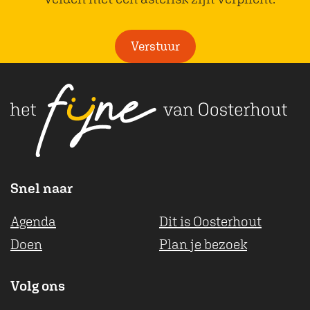
l
i
Verstuur
c
h
t
Snel naar
Agenda
Dit is Oosterhout
Doen
Plan je bezoek
Volg ons