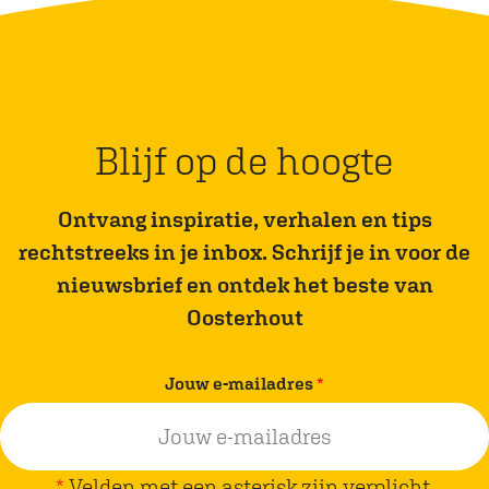
Blijf op de hoogte
Ontvang inspiratie, verhalen en tips
rechtstreeks in je inbox. Schrijf je in voor de
nieuwsbrief en ontdek het beste van
Oosterhout
v
Jouw e-mailadres
*
e
r
p
*
Velden met een asterisk zijn verplicht.