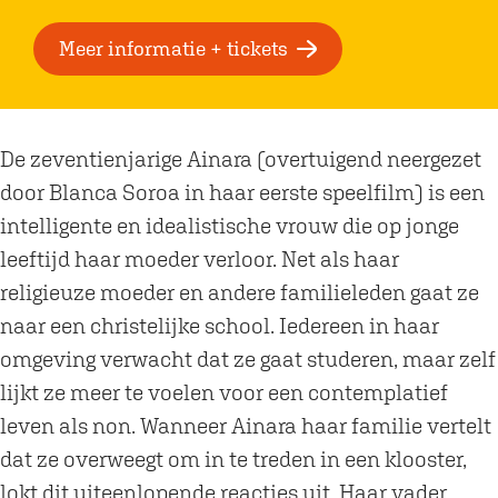
a
r
a
F
Meer informatie + tickets
r
i
F
l
i
m
De zeventienjarige Ainara (overtuigend neergezet
l
|
door Blanca Soroa in haar eerste speelfilm) is een
m
L
intelligente en idealistische vrouw die op jonge
|
o
leeftijd haar moeder verloor. Net als haar
L
s
religieuze moeder en andere familieleden gaat ze
o
D
naar een christelijke school. Iedereen in haar
s
o
omgeving verwacht dat ze gaat studeren, maar zelf
D
m
lijkt ze meer te voelen voor een contemplatief
o
i
leven als non. Wanneer Ainara haar familie vertelt
m
n
dat ze overweegt om in te treden in een klooster,
i
g
lokt dit uiteenlopende reacties uit. Haar vader