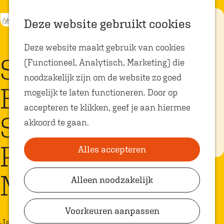
K
Z
Eten met
Deze website gebruikt cookies
kids
a
o
M
G
Deze website maakt gebruik van cookies
a
e
e
a
Op zoek naar
Sunny Jazz -
kindvriendelijke
(Functioneel, Analytisch, Marketing) die
r
k
n
n
restaurants in
Oosterhout? In
noodzakelijk zijn om de website zo goed
t
e
u
a
Oosterhout vind
EastSide Jazz
je volop plekken
mogelijk te laten functioneren. Door op
n
a
waar je gezellig
en lekker kunt
accepteren te klikken, geef je aan hiermee
r
eten met
Sesjuns bij
akkoord te gaan.
kinderen. Ontdek
d
hier alle
e
kindvriendelijke
Proeflokaal
eetadresjes.
Alles accepteren
h
o
Moolenaar
Alleen noodzakelijk
Plan je bezoek
m
VVV Shop
e
Voorkeuren aanpassen
p
VVV Oosterhout
Jazz