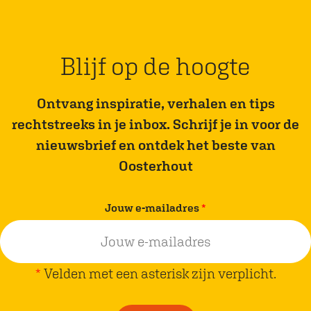
o
a
k
a
a
l
Blijf op de hoogte
a
M
l
o
Ontvang inspiratie, verhalen en tips
M
o
rechtstreeks in je inbox. Schrijf je in voor de
o
l
nieuwsbrief en ontdek het beste van
o
e
Oosterhout
l
n
e
a
v
Jouw e-mailadres
*
n
a
e
a
r
r
a
p
*
Velden met een asterisk zijn verplicht.
r
l