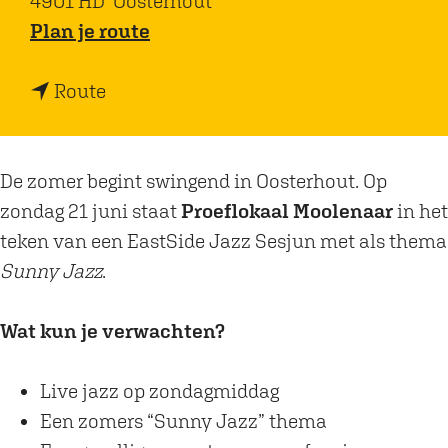
4901 HD
Oosterhout
n
Plan je route
a
n
a
Route
a
r
a
S
r
u
De zomer begint swingend in Oosterhout. Op
S
n
zondag 21 juni staat
Proeflokaal Moolenaar
in het
u
n
teken van een EastSide Jazz Sesjun met als thema
n
y
Sunny Jazz
.
n
J
y
a
Wat kun je verwachten?
J
z
a
z
Live jazz op zondagmiddag
z
-
Een zomers “Sunny Jazz” thema