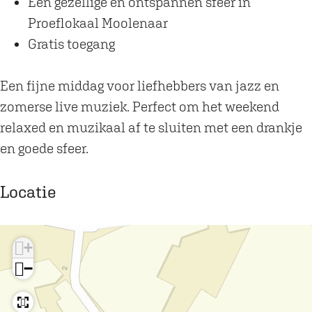
z
E
Een gezellige en ontspannen sfeer in
-
a
Proeflokaal Moolenaar
E
s
Gratis toegang
a
t
s
S
Een fijne middag voor liefhebbers van jazz en
t
i
zomerse live muziek. Perfect om het weekend
S
d
relaxed en muzikaal af te sluiten met een drankje
i
e
en goede sfeer.
d
J
e
a
Locatie
J
z
a
z
+
z
S
−
z
e
S
s