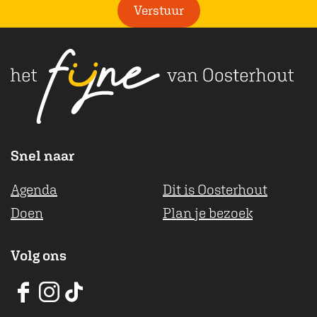
i
Verstuur
c
h
t
Snel naar
Agenda
Dit is Oosterhout
Doen
Plan je bezoek
Volg ons
V
V
V