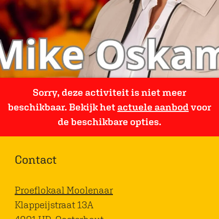
Sorry, deze activiteit is niet meer
beschikbaar. Bekijk het
actuele aanbod
voor
de beschikbare opties.
Contact
Proeflokaal Moolenaar
Klappeijstraat 13A