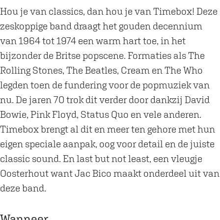
u
i
Hou je van classics, dan hou je van Timebox! Deze
z
e
zeskoppige band draagt het gouden decennium
i
k
van 1964 tot 1974 een warm hart toe, in het
e
|
bijzonder de Britse popscene. Formaties als The
k
T
Rolling Stones, The Beatles, Cream en The Who
|
i
legden toen de fundering voor de popmuziek van
T
m
nu. De jaren 70 trok dit verder door dankzij David
i
e
Bowie, Pink Floyd, Status Quo en vele anderen.
m
b
Timebox brengt al dit en meer ten gehore met hun
e
o
eigen speciale aanpak, oog voor detail en de juiste
b
x
classic sound. En last but not least, een vleugje
o
'
Oosterhout want Jac Bico maakt onderdeel uit van
x
6
deze band.
'
4
6
-
Wanneer