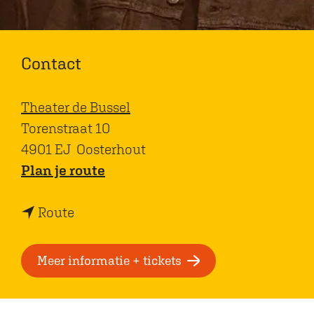
Contact
Theater de Bussel
Torenstraat 10
4901 EJ
Oosterhout
n
Plan je route
a
n
a
Route
a
r
a
M
Meer informatie + tickets
r
u
M
z