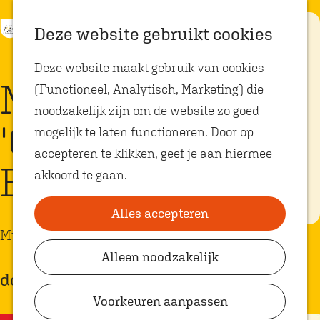
K
Z
Eten met
Deze website gebruikt cookies
kids
a
o
M
G
Deze website maakt gebruik van cookies
a
e
e
a
Op zoek naar
Muziek | Timebox
kindvriendelijke
(Functioneel, Analytisch, Marketing) die
r
k
n
n
restaurants in
Oosterhout? In
noodzakelijk zijn om de website zo goed
t
e
u
a
Oosterhout vind
'64 - '74 The
je volop plekken
mogelijk te laten functioneren. Door op
n
a
waar je gezellig
en lekker kunt
accepteren te klikken, geef je aan hiermee
r
eten met
British Years
akkoord te gaan.
kinderen. Ontdek
d
hier alle
e
kindvriendelijke
eetadresjes.
Alles accepteren
h
Muziek overig
o
Alleen noodzakelijk
Plan je bezoek
m
donderdag 24 september
VVV Shop
e
Voorkeuren aanpassen
p
VVV Oosterhout