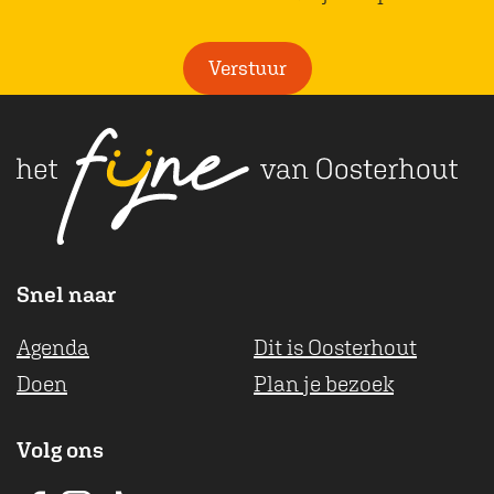
a
h
l
c
a
i
Verstuur
e
t
c
b
s
h
o
A
t
o
p
k
p
Snel naar
Agenda
Dit is Oosterhout
Doen
Plan je bezoek
Volg ons