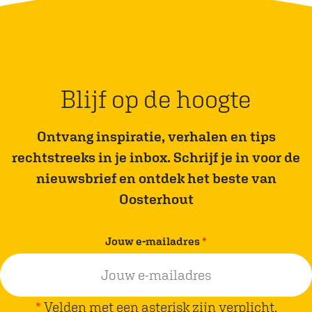
e
e
l
l
d
d
e
e
z
z
Blijf op de hoogte
e
e
p
p
Ontvang inspiratie, verhalen en tips
a
a
rechtstreeks in je inbox. Schrijf je in voor de
g
g
nieuwsbrief en ontdek het beste van
i
i
Oosterhout
n
n
a
a
v
Jouw e-mailadres
*
o
o
e
p
p
r
F
W
p
*
Velden met een asterisk zijn verplicht.