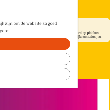
jk zijn om de website zo goed
 gaan.
ke restaurants in Oosterhout? In Oosterhout vind je volop plekken
unt eten met kinderen. Ontdek hier alle kindvriendelijke eetadresjes.