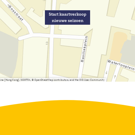
Start kaartverkoop
nieuwe seizoen
China (Hong Kong), NOSTRA, © OpenStreetMap contributors, and the GIS User Community