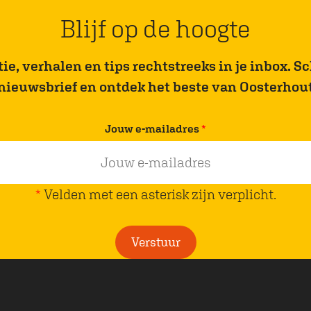
Blijf op de hoogte
e, verhalen en tips rechtstreeks in je inbox. Sch
nieuwsbrief en ontdek het beste van Oosterhou
v
Jouw e-mailadres
*
e
r
p
*
Velden met een asterisk zijn verplicht.
l
i
Verstuur
c
h
t