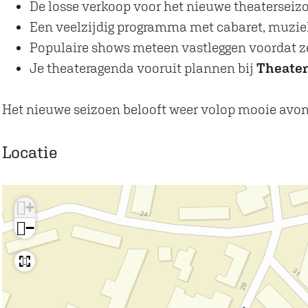
r
k
De losse verkoop voor het nieuwe theaterseiz
t
a
Een veelzijdig programma met cabaret, muzie
k
a
Populaire shows meteen vastleggen voordat z
a
r
Je theateragenda vooruit plannen bij
Theater
a
t
r
v
Het nieuwe seizoen belooft weer volop mooie avonde
t
e
v
r
Locatie
e
k
r
o
+
k
o
−
o
p
o
n
p
i
n
e