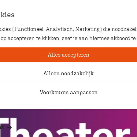
okies
ies (Functioneel, Analytisch, Marketing) die noodzakeli
Eten met kids
p nieuwe seizoen
 op accepteren te klikken, geef je aan hiermee akkoord te
Op zoek naar kindvriendelij
waar je gezellig en lekker k
Alles accepteren
Alleen noodzakelijk
Voorkeuren aanpassen
rt