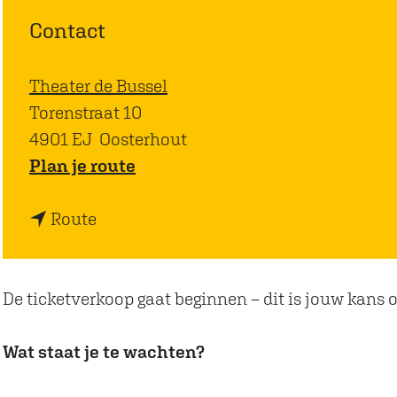
Contact
Theater de Bussel
Torenstraat 10
4901 EJ
Oosterhout
n
Plan je route
a
n
a
Route
a
r
a
S
r
t
De ticketverkoop gaat beginnen – dit is jouw kans om
S
a
t
r
Wat staat je te wachten?
a
t