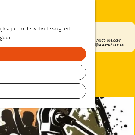
jk zijn om de website zo goed
bij Floralia Park
 gaan.
ke restaurants in Oosterhout? In Oosterhout vind je volop plekken
unt eten met kinderen. Ontdek hier alle kindvriendelijke eetadresjes.