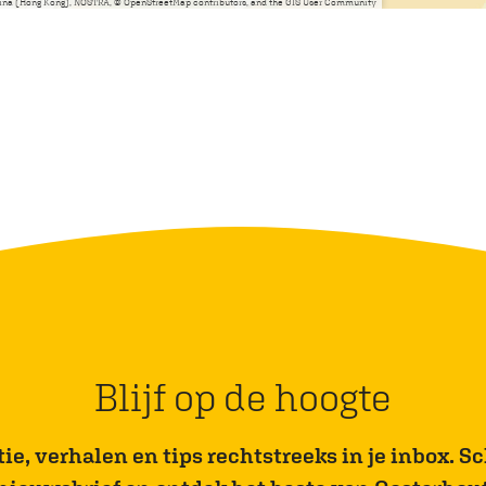
China (Hong Kong), NOSTRA, © OpenStreetMap contributors, and the GIS User Community
Blijf op de hoogte
e, verhalen en tips rechtstreeks in je inbox. Sch