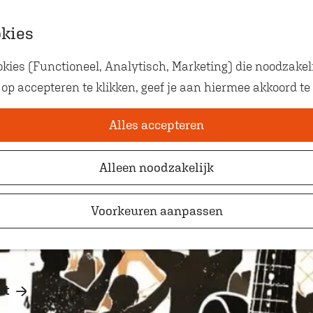
okies
ies (Functioneel, Analytisch, Marketing) die noodzakeli
Eten met kids
met Jeroen Janssen 
 op accepteren te klikken, geef je aan hiermee akkoord te
Op zoek naar kindvriendelij
waar je gezellig en lekker k
Alles accepteren
Alleen noodzakelijk
Voorkeuren aanpassen
rt