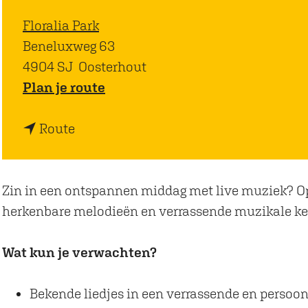
Floralia Park
Beneluxweg 63
4904 SJ
Oosterhout
n
Plan je route
a
n
a
Route
a
r
a
'
r
'
Zin in een ontspannen middag met live muziek? Op
'
O
herkenbare melodieën en verrassende muzikale ke
'
p
O
d
Wat kun je verwachten?
p
e
d
P
Bekende liedjes in een verrassende en persoon