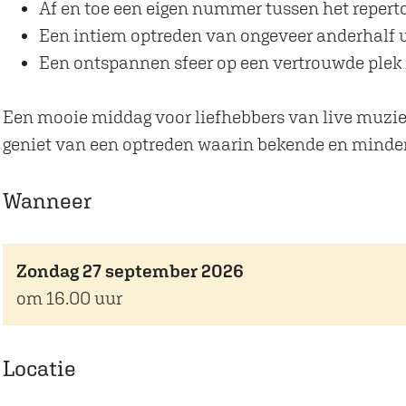
e
l
Af en toe een eigen nummer tussen het reperto
P
a
Een intiem optreden van ongeveer anderhalf 
l
n
Een ontspannen sfeer op een vertrouwde plek
a
k
n
e
Een mooie middag voor liefhebbers van live muziek
k
n
geniet van een optreden waarin bekende en min
e
'
n
'
Wanneer
'
m
'
e
Zondag 27 september 2026
m
t
om 16.00 uur
e
J
t
e
J
r
Locatie
e
o