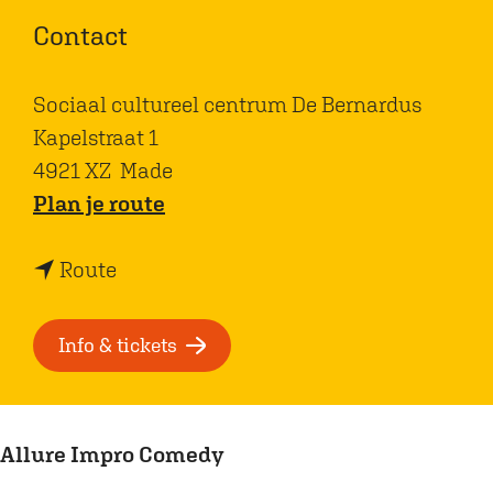
Contact
Sociaal cultureel centrum De Bernardus
Kapelstraat 1
4921 XZ
Made
n
Plan je route
a
n
a
Route
a
r
a
A
Info & tickets
r
l
A
l
l
u
Allure Impro Comedy
l
r