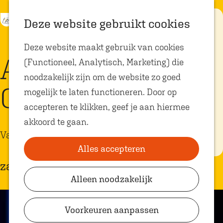
K
Z
Eten met
Deze website gebruikt cookies
kids
a
o
M
G
Deze website maakt gebruik van cookies
a
e
e
a
Op zoek naar
Allure Impro
kindvriendelijke
(Functioneel, Analytisch, Marketing) die
r
k
n
n
restaurants in
Oosterhout? In
noodzakelijk zijn om de website zo goed
t
e
u
a
Oosterhout vind
Comedy
je volop plekken
mogelijk te laten functioneren. Door op
n
a
waar je gezellig
en lekker kunt
accepteren te klikken, geef je aan hiermee
r
eten met
akkoord te gaan.
kinderen. Ontdek
d
hier alle
Varia
e
kindvriendelijke
eetadresjes.
Alles accepteren
h
zaterdag 12 september
o
Alleen noodzakelijk
Plan je bezoek
m
VVV Shop
e
Voorkeuren aanpassen
p
VVV Oosterhout