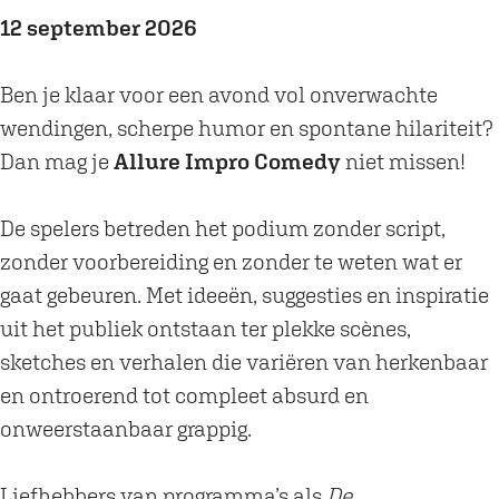
u
e
12 september 2026
r
I
e
m
Ben je klaar voor een avond vol onverwachte
I
p
wendingen, scherpe humor en spontane hilariteit?
m
r
Dan mag je
Allure Impro Comedy
niet missen!
p
o
r
C
De spelers betreden het podium zonder script,
o
o
zonder voorbereiding en zonder te weten wat er
C
m
gaat gebeuren. Met ideeën, suggesties en inspiratie
o
e
uit het publiek ontstaan ter plekke scènes,
m
d
sketches en verhalen die variëren van herkenbaar
e
y
en ontroerend tot compleet absurd en
d
onweerstaanbaar grappig.
y
Liefhebbers van programma’s als
De