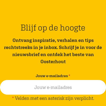
l
l
d
d
e
e
z
z
Blijf op de hoogte
e
e
p
p
Ontvang inspiratie, verhalen en tips
a
a
rechtstreeks in je inbox. Schrijf je in voor de
g
g
nieuwsbrief en ontdek het beste van
i
i
Oosterhout
n
n
a
a
v
Jouw e-mailadres
*
o
o
e
p
p
r
F
W
p
*
Velden met een asterisk zijn verplicht.
a
h
l