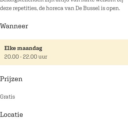
a
a
e
B
deze repetities, de horeca van De Bussel is open.
y
y
n
u
e
e
s
s
Wanneer
n
n
B
s
s
s
i
e
B
B
g
l
Elke maandag
i
i
b
20.00 - 22.00 uur
g
g
a
b
b
n
Prijzen
a
a
d
n
n
|
d
d
T
Gratis
|
|
h
T
T
e
Locatie
h
h
a