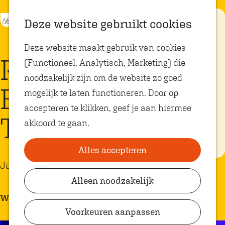
K
Z
Eten met
Deze website gebruikt cookies
kids
a
o
M
G
Deze website maakt gebruik van cookies
a
e
e
a
Op zoek naar
Repetities Frits
kindvriendelijke
(Functioneel, Analytisch, Marketing) die
r
k
n
n
restaurants in
Oosterhout? In
noodzakelijk zijn om de website zo goed
t
e
u
a
Oosterhout vind
Bayens Big band |
je volop plekken
mogelijk te laten functioneren. Door op
n
a
waar je gezellig
en lekker kunt
accepteren te klikken, geef je aan hiermee
r
eten met
Theater de Bussel
akkoord te gaan.
kinderen. Ontdek
d
hier alle
e
kindvriendelijke
eetadresjes.
Alles accepteren
h
Jazz
o
Alleen noodzakelijk
Plan je bezoek
m
wekelijks
VVV Shop
e
Voorkeuren aanpassen
p
VVV Oosterhout