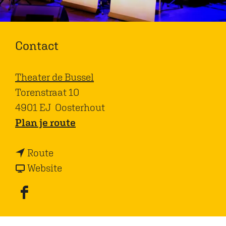
Contact
Theater de Bussel
Torenstraat 10
4901 EJ
Oosterhout
n
Plan je route
a
n
a
Route
a
v
r
Website
a
a
R
r
n
e
F
R
R
p
a