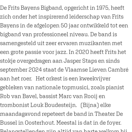
e
e
e
c
De Frits Bayens Bigband, opgericht in 1975, heeft
p
p
t
e
zich onder het inspirerend leiderschap van Frits
e
e
i
b
Bayens in de afgelopen 50 jaar ontwikkeld tot een
t
t
t
o
bigband van professioneel niveau. De band is
i
i
i
o
samengesteld uit zeer ervaren muzikanten met
t
t
e
k
een grote passie voor jazz. In 2020 heeft Frits het
i
i
s
T
stokje overgedragen aan Jasper Staps en sinds
e
e
F
h
september 2024 staat de Vlaamse Lieven Cambré
s
s
r
e
aan het roer. Het orkest is een kweekvijver
F
F
i
a
gebleken van nationale topmusici, zoals pianist
r
r
t
t
Rob van Bavel, bassist Marc van Rooij en
i
i
s
e
trombonist Louk Boudesteijn. (Bijna) elke
t
t
B
r
maandagavond repeteert de band in Theater De
s
s
a
d
Bussel in Oosterhout. Meestal is dat in de foyer.
B
B
y
e
Belangstellenden zijn altijd van harte welkom bij