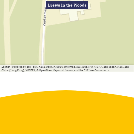
Brews in the Woods
Leaflet
|
Powered by Esri | Esri, HERE, Garmin, USGS, Intermap, INCREMENT P, NRCAN, Esri Japan, METI, Esri
China (Hong Kong), NOSTRA, © OpenStreetMap contributors, and the GIS User Community