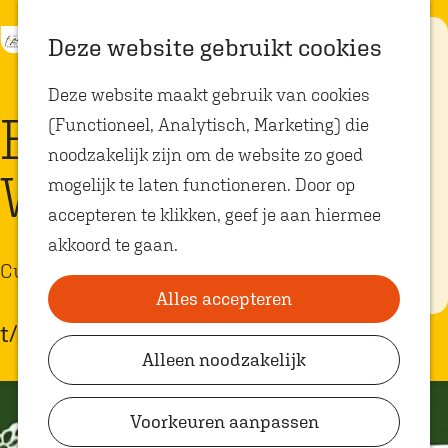
K
Z
Eten met
Deze website gebruikt cookies
kids
a
o
M
G
Deze website maakt gebruik van cookies
a
e
e
a
Op zoek naar
Brews in the
kindvriendelijke
(Functioneel, Analytisch, Marketing) die
r
k
n
n
restaurants in
Oosterhout? In
noodzakelijk zijn om de website zo goed
t
e
u
a
Oosterhout vind
Woods
je volop plekken
mogelijk te laten functioneren. Door op
n
a
waar je gezellig
en lekker kunt
accepteren te klikken, geef je aan hiermee
r
eten met
akkoord te gaan.
kinderen. Ontdek
d
hier alle
Culinair
e
kindvriendelijke
eetadresjes.
Alles accepteren
h
t/m 27 juni
o
Alleen noodzakelijk
Plan je bezoek
m
VVV Shop
e
Voorkeuren aanpassen
p
VVV Oosterhout