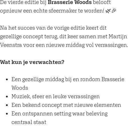
r
r
De vierde editie bij
Brasserie Woods
belooft
B
e
opnieuw een echte sfeermaker te worden! 🌿🎉
r
w
e
s
Na het succes van de vorige editie keert dit
w
i
gezellige concept terug, dit keer samen met Martijn
s
n
Veenstra voor een nieuwe middag vol verrassingen.
i
t
n
h
Wat kun je verwachten?
t
e
h
W
Een gezellige middag bij en rondom Brasserie
e
o
Woods
W
o
Muziek, sfeer en leuke verrassingen
o
d
Een bekend concept met nieuwe elementen
o
s
Een ontspannen setting waar beleving
d
centraal staat