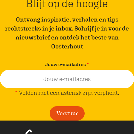
Blijf op de hoogte
Ontvang inspiratie, verhalen en tips
rechtstreeks in je inbox. Schrijf je in voor de
nieuwsbrief en ontdek het beste van
Oosterhout
v
Jouw e-mailadres
*
e
r
p
*
Velden met een asterisk zijn verplicht.
l
i
Verstuur
c
h