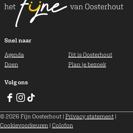
t
Snel naar
Agenda
Dit is Oosterhout
Doen
Plan je bezoek
Volg ons
V
V
V
V
V
V
© 2026 Fijn Oosterhout
|
Privacy statement
|
V
V
V
Cookievoorkeuren
|
Colofon
O
O
O