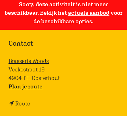
Sorry, deze activiteit is niet meer
beschikbaar. Bekijk het
actuele aanbod
voor
de beschikbare opties.
Contact
Brasserie Woods
Veekestraat 19
4904 TE
Oosterhout
n
Plan je route
a
n
a
Route
a
r
a
B