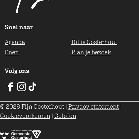
k
p
Snel naar
Agenda
Dit is Oosterhout
Doen
Plan je bezoek
Volg ons
V
V
V
V
V
V
© 2026 Fijn Oosterhout
|
Privacy statement
|
V
V
V
Cookievoorkeuren
|
Colofon
O
O
O
o
o
o
s
s
s