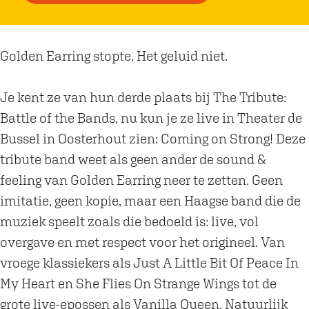
r
u
M
z
u
i
Golden Earring stopte. Het geluid niet.
z
e
i
k
Je kent ze van hun derde plaats bij The Tribute:
e
|
Battle of the Bands, nu kun je ze live in Theater de
k
C
Bussel in Oosterhout zien: Coming on Strong! Deze
|
o
tribute band weet als geen ander de sound &
C
m
feeling van Golden Earring neer te zetten. Geen
o
i
imitatie, geen kopie, maar een Haagse band die de
m
n
muziek speelt zoals die bedoeld is: live, vol
i
g
overgave en met respect voor het origineel. Van
n
o
vroege klassiekers als Just A Little Bit Of Peace In
g
n
My Heart en She Flies On Strange Wings tot de
o
S
grote live-epossen als Vanilla Queen. Natuurlijk