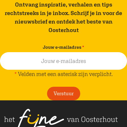
p
p
Ontvang inspiratie, verhalen en tips
a
a
rechtstreeks in je inbox. Schrijf je in voor de
g
g
nieuwsbrief en ontdek het beste van
i
i
Oosterhout
n
n
a
a
v
Jouw e-mailadres
*
o
o
e
p
p
r
F
W
p
*
Velden met een asterisk zijn verplicht.
a
h
l
c
a
i
Verstuur
e
t
c
b
s
h
o
A
t
o
p