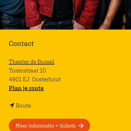
Contact
Theater de Bussel
Torenstraat 10
4901 EJ
Oosterhout
n
Plan je route
a
n
a
Route
a
r
a
M
Meer informatie + tickets