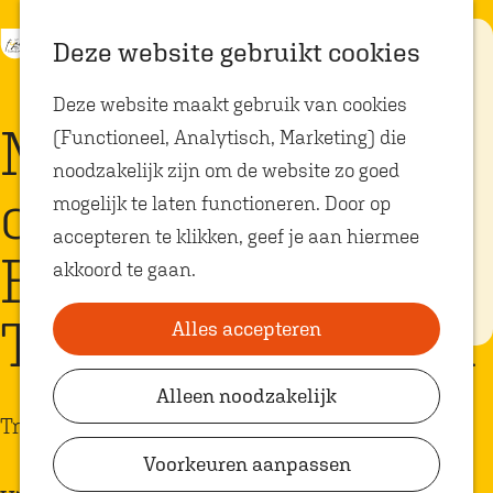
K
Z
Eten met
Deze website gebruikt cookies
kids
a
o
M
G
Deze website maakt gebruik van cookies
a
e
e
a
Op zoek naar
Muziek | Coming
kindvriendelijke
(Functioneel, Analytisch, Marketing) die
r
k
n
n
restaurants in
Oosterhout? In
noodzakelijk zijn om de website zo goed
t
e
u
a
Oosterhout vind
on Strong Onze
je volop plekken
mogelijk te laten functioneren. Door op
n
a
waar je gezellig
en lekker kunt
accepteren te klikken, geef je aan hiermee
r
eten met
Earring bij
akkoord te gaan.
kinderen. Ontdek
d
hier alle
e
kindvriendelijke
Theater de Bussel
eetadresjes.
Alles accepteren
h
o
Alleen noodzakelijk
Plan je bezoek
m
Tribute
VVV Shop
e
Voorkeuren aanpassen
p
VVV Oosterhout