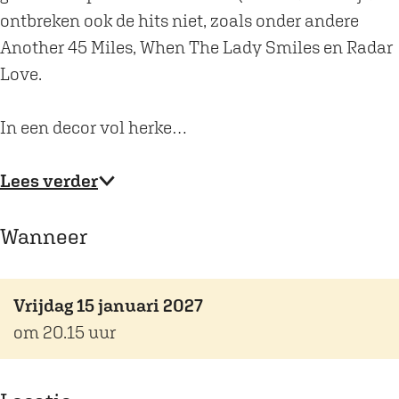
n
t
ontbreken ook de hits niet, zoals onder andere
S
r
Another 45 Miles, When The Lady Smiles en Radar
t
o
Love.
r
n
o
g
In een decor vol herke…
n
O
g
n
Lees verder
O
z
n
e
Wanneer
z
E
e
a
E
r
Vrijdag 15 januari 2027
a
r
om 20.15 uur
r
i
r
n