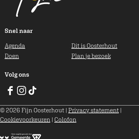
k
p
Snel naar
Agenda
Dit is Oosterhout
Doen
Plan je bezoek
Volg ons
V
V
V
V
V
V
© 2026 Fijn Oosterhout
|
Privacy statement
|
V
V
V
Cookievoorkeuren
|
Colofon
O
O
O
o
o
o