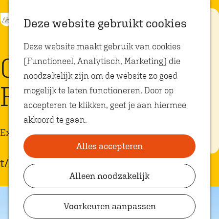
K
Z
Eten met
Deze website gebruikt cookies
kids
a
o
M
G
Deze website maakt gebruik van cookies
a
e
e
a
Op zoek naar
QR hoorspel op
kindvriendelijke
(Functioneel, Analytisch, Marketing) die
r
k
n
n
restaurants in
Oosterhout? In
noodzakelijk zijn om de website zo goed
t
e
u
a
Oosterhout vind
Fort Bakkerskil
je volop plekken
mogelijk te laten functioneren. Door op
n
a
waar je gezellig
en lekker kunt
accepteren te klikken, geef je aan hiermee
r
eten met
akkoord te gaan.
kinderen. Ontdek
d
hier alle
Excursie
e
kindvriendelijke
eetadresjes.
Alles accepteren
h
t/m 7 oktober 2027
o
Alleen noodzakelijk
Plan je bezoek
m
VVV Shop
e
Voorkeuren aanpassen
p
VVV Oosterhout