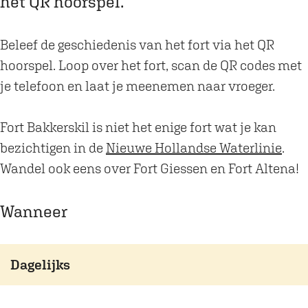
het QR hoorspel.
o
r
o
s
Beleef de geschiedenis van het fort via het QR
r
p
hoorspel. Loop over het fort, scan de QR codes met
s
e
je telefoon en laat je meenemen naar vroeger.
p
l
e
o
Fort Bakkerskil is niet het enige fort wat je kan
l
p
bezichtigen in de
Nieuwe Hollandse Waterlinie
.
o
F
Wandel ook eens over Fort Giessen en Fort Altena!
p
o
F
r
Wanneer
o
t
r
B
t
a
Dagelijks
B
k
a
k