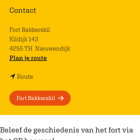
Contact
Fort Bakkerskil
Kildijk 143
4255 TH
Nieuwendijk
n
Plan je route
a
n
a
Route
a
r
a
Q
Fort Bakkerskil
r
R
Q
h
R
o
Beleef de geschiedenis van het fort via
h
o