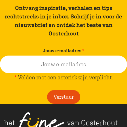
p
p
Ontvang inspiratie, verhalen en tips
a
a
rechtstreeks in je inbox. Schrijf je in voor de
g
g
nieuwsbrief en ontdek het beste van
i
i
Oosterhout
n
n
a
a
v
Jouw e-mailadres
*
o
o
e
p
p
r
F
W
p
*
Velden met een asterisk zijn verplicht.
a
h
l
c
a
i
Verstuur
e
t
c
b
s
h
o
A
t
o
p