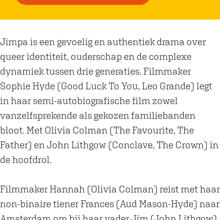
r
i
F
l
i
m
Jimpa is een gevoelig en authentiek drama over
l
|
queer identiteit, ouderschap en de complexe
m
J
dynamiek tussen drie generaties. Filmmaker
|
i
Sophie Hyde (Good Luck To You, Leo Grande) legt
J
m
in haar semi-autobiografische film zowel
i
p
vanzelfsprekende als gekozen familiebanden
m
a
bloot. Met Olivia Colman (The Favourite, The
p
b
Father) en John Lithgow (Conclave, The Crown) in
a
i
de hoofdrol.
b
j
i
T
Filmmaker Hannah (Olivia Colman) reist met haar
j
h
non-binaire tiener Frances (Aud Mason-Hyde) naar
T
e
Amsterdam om bij haar vader Jim (John Lithgow)