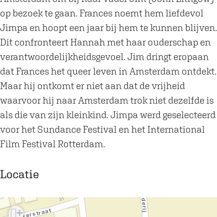
h
a
op bezoek te gaan. Frances noemt hem liefdevol
e
t
Jimpa en hoopt een jaar bij hem te kunnen blijven.
a
e
Dit confronteert Hannah met haar ouderschap en
t
r
verantwoordelijkheidsgevoel. Jim dringt eropaan
e
d
dat Frances het queer leven in Amsterdam ontdekt.
r
e
Maar hij ontkomt er niet aan dat de vrijheid
d
B
waarvoor hij naar Amsterdam trok niet dezelfde is
e
u
als die van zijn kleinkind. Jimpa werd geselecteerd
B
s
voor het Sundance Festival en het International
u
s
Film Festival Rotterdam.
s
e
s
l
Locatie
e
l
+