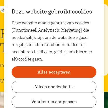
K
Z
Eten met
Deze website gebruikt cookies
kids
a
o
M
G
Deze website maakt gebruik van cookies
a
e
e
a
Op zoek naar
Film | Jimpa bij
kindvriendelijke
(Functioneel, Analytisch, Marketing) die
r
k
n
n
restaurants in
Oosterhout? In
noodzakelijk zijn om de website zo goed
t
e
u
a
Oosterhout vind
Theater de Bussel
je volop plekken
mogelijk te laten functioneren. Door op
n
a
waar je gezellig
en lekker kunt
accepteren te klikken, geef je aan hiermee
r
eten met
akkoord te gaan.
kinderen. Ontdek
d
hier alle
Film
e
kindvriendelijke
eetadresjes.
Alles accepteren
h
t/m 9 juli
o
Alleen noodzakelijk
Plan je bezoek
m
VVV Shop
e
Voorkeuren aanpassen
p
VVV Oosterhout