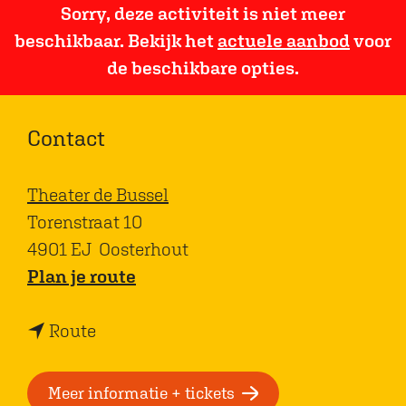
Sorry, deze activiteit is niet meer
beschikbaar. Bekijk het
actuele aanbod
voor
de beschikbare opties.
Contact
Theater de Bussel
Torenstraat 10
4901 EJ
Oosterhout
n
Plan je route
a
n
a
Route
a
r
a
F
Meer informatie + tickets