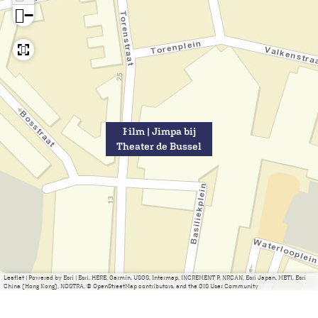
−
Film | Jimpa bij
Theater de Bussel
Leaflet
|
Powered by Esri | Esri, HERE, Garmin, USGS, Intermap, INCREMENT P, NRCAN, Esri Japan, METI, Esri
China (Hong Kong), NOSTRA, © OpenStreetMap contributors, and the GIS User Community