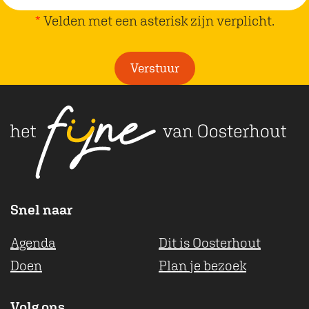
p
*
Velden met een asterisk zijn verplicht.
l
i
Verstuur
c
h
t
Snel naar
Agenda
Dit is Oosterhout
Doen
Plan je bezoek
Volg ons