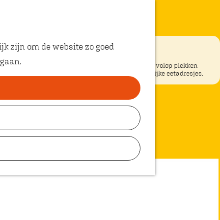
jk zijn om de website zo goed
helleboom
 gaan.
ke restaurants in Oosterhout? In Oosterhout vind je volop plekken
unt eten met kinderen. Ontdek hier alle kindvriendelijke eetadresjes.