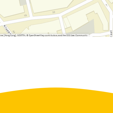
China (Hong Kong), NOSTRA, © OpenStreetMap contributors, and the GIS User Community