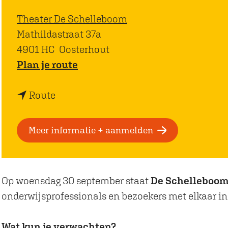
Theater De Schelleboom
Mathildastraat 37a
4901 HC
Oosterhout
n
Plan je route
a
n
a
Route
a
r
a
C
Meer informatie + aanmelden
r
a
C
f
a
é
Op woensdag 30 september staat
De Schelleboo
f
d
onderwijsprofessionals en bezoekers met elkaar in
é
e
d
T
Wat kun je verwachten?