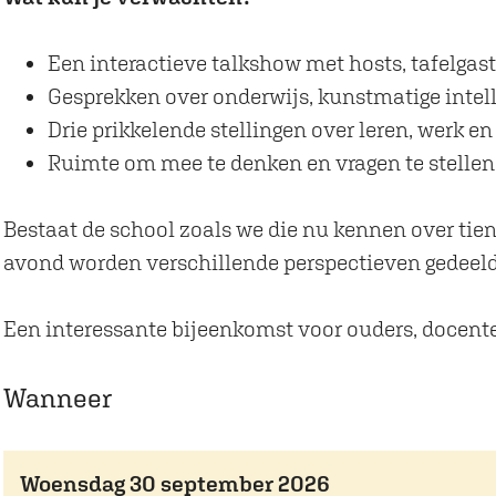
e
o
T
e
Een interactieve talkshow met hosts, tafelgas
o
k
Gesprekken over onderwijs, kunstmatige intel
e
o
Drie prikkelende stellingen over leren, werk e
k
m
Ruimte om mee te denken en vragen te stellen
o
s
m
t
Bestaat de school zoals we die nu kennen over tien
s
b
avond worden verschillende perspectieven gedeeld 
t
i
b
j
Een interessante bijeenkomst voor ouders, docente
i
T
j
h
Wanneer
T
e
h
a
e
t
Woensdag 30 september 2026