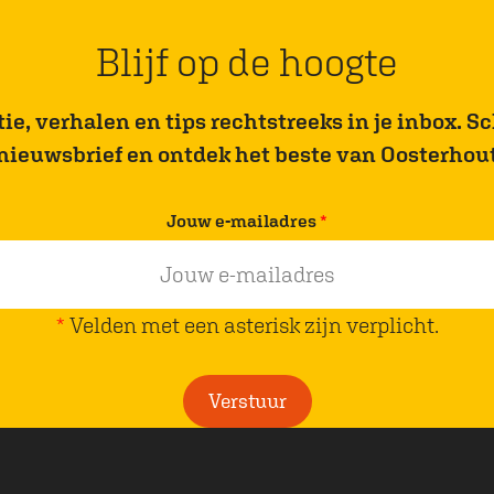
Blijf op de hoogte
e, verhalen en tips rechtstreeks in je inbox. Sch
nieuwsbrief en ontdek het beste van Oosterhou
v
Jouw e-mailadres
*
e
r
p
*
Velden met een asterisk zijn verplicht.
l
i
Verstuur
c
h
t